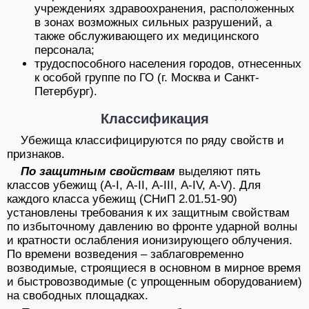
учреждениях здравоохранения, расположенных
в зонах возможных сильных разрушений, а
также обслуживающего их медицинского
персонала;
трудоспособного населения городов, отнесенных
к особой группе по ГО (г. Москва и Санкт-
Петербург).
Классификация
Убежища классифицируются по ряду свойств и
признаков.
По защитным свойствам
выделяют пять
классов убежищ (А-I, А-II, А-III, А-IV, А-V). Для
каждого класса убежищ (СНиП 2.01.51-90)
установлены требования к их защитным свойствам
по избыточному давлению во фронте ударной волны
и кратности ослабления ионизирующего облучения.
По времени возведения – заблаговременно
возводимые, строящиеся в основном в мирное время
и быстровозводимые (с упрощенным оборудованием)
на свободных площадках.