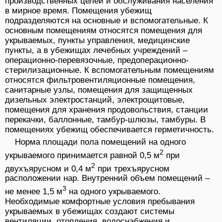
производственных целей и обслуживания населения
в мирное время. Помещения убежищ
подразделяются на основные и вспомогательные. К
основным помещениям относятся помещения для
укрываемых, пункты управления, медицинские
пункты, а в убежищах лечебных учреждений –
операционно-перевязочные, предоперационно-
стерилизационные. К вспомогательным помещениям
относятся фильтровентиляционные помещения,
санитарные узлы, помещения для защищенных
дизельных электростанций, электрощитовые,
помещения для хранения продовольствия, станции
перекачки, баллонные, тамбур-шлюзы, тамбуры. В
помещениях убежищ обеспечивается герметичность.
Норма площади пола помещений на одного
2
укрываемого принимается равной 0,5 м
при
2
двухъярусном и 0,4 м
при трехъярусном
расположении нар. Внутренний объем помещений –
3
не менее 1,5 м
на одного укрываемого.
Необходимые комфортные условия пребывания
укрываемых в убежищах создают системы
вентиляции, отопления, водоснабжения и