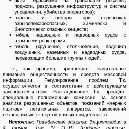
акты терроризма на транспорте (взрывы,
поджоги, разрушения инфраструктур и систем
управления, убийства операторов);
взрывы и пожары при перевозках
взрывопожароопасных, химически и
биологически опасных веществ;
гибель надводных и подводных судов с
атомными реакторами;
гибель (крушение, столкновение, падение)
воздушных, наземных и надводных судов,
перевозящих большие группы людей.
Т.к., как правило, привлекают значительное
внимание общественности и средств массовой
информации. Регулирование проблем Т.к.
осуществляется в соответствии с действующим
законодательством. Расследование Т.к. проводят
специальные полномочные комиссии на основе
анализа разрушенных объектов, показаний «черных
ящиков» летательных аппаратов, заключений
независимых экспертов и иных свидетельств.
Источник:
Гражданская защита: Энциклопедия в
4 томах. Том IV (Т–Я) (издание третье,