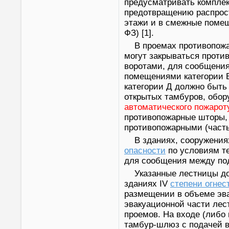
предусматривать комплек
предотвращению распрос
этажи и в смежные помеще
ФЗ) [1].
В проемах противопожа
могут закрываться прот
воротами, для сообщени
помещениями категории 
категории Д должно быть
открытых тамбуров, обо
автоматического пожаро
противопожарные шторы,
противопожарными (часть 
В зданиях, сооружения
опасности
по условиям т
для сообщения между по
Указанные лестницы до
зданиях IV
степени огнес
размещении в объеме эва
эвакуационной части лес
проемов. На входе (либо
тамбур-шлюз с подачей в