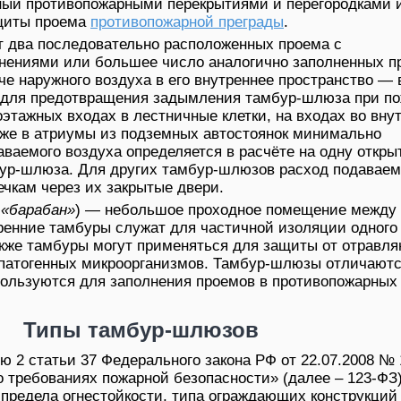
ный противопожарными перекрытиями и перегородками 
щиты проема
противопожарной преграды
.
 два последовательно расположенных проема с
нениями или большее число аналогично заполненных п
че наружного воздуха в его внутреннее пространство — 
 для предотвращения задымления тамбур-шлюза при по
этажных входах в лестничные клетки, на входах во вну
кже в атриумы из подземных автостоянок минимально
ваемого воздуха определяется в расчёте на одну откры
ур-шлюза. Для других тамбур-шлюзов расход подаваем
ечкам через их закрытые двери.
«барабан»
) — небольшое проходное помещение между
енние тамбуры служат для частичной изоляции одного
акже тамбуры могут применяться для защиты от отравл
патогенных микроорганизмов. Тамбур-шлюзы отличаютс
пользуются для заполнения проемов в противопожарных
Типы тамбур-шлюзов
ью 2 статьи 37 Федерального закона РФ от 22.07.2008 №
о требованиях пожарной безопасности» (далее – 123-ФЗ
предела огнестойкости, типа ограждающих конструкций