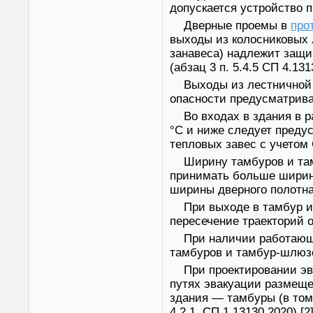
допускается устройство п
Дверные проемы в
про
выходы из колосниковых 
занавеса) надлежит защи
(абзац 3 п. 5.4.5 СП 4.1313
Выходы из лестничной 
опасности предусматриваю
Во входах в здания в 
°С и ниже следует преду
тепловых завес с учетом С
Ширину тамбуров и та
принимать больше ширины
ширины дверного полотна 
При выходе в тамбур и
пересечение траекторий от
При наличии работающ
тамбуров и тамбур-шлюзо
При проектировании эв
путях эвакуации размеще
здания — тамбуры (в том
4.2.1. СП 1.13130.2020) [2]