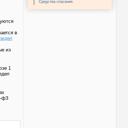
Средства спасания
зуются
вается в
редел
ые из
юзе 1
едел
,
ах
3-фЗ