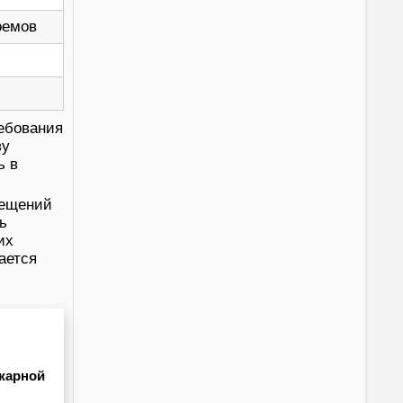
оемов
ебования
ву
ь в
мещений
ь
их
ается
жарной