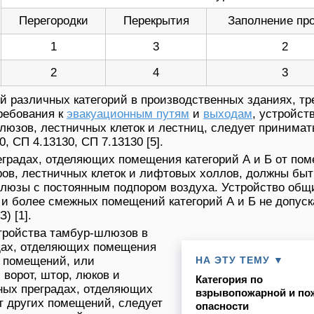
Перегородки
Перекрытия
Заполнение пр
1
3
2
2
4
3
 различных категорий в производственных зданиях, тр
ребования к
эвакуационным путям
и
выходам
, устройст
юзов, лестничных клеток и лестниц, следует принимат
, СП 4.13130, СП 7.13130 [5].
еградах, отделяющих помещения категорий А и Б от по
оров, лестничных клеток и лифтовых холлов, должны быт
люзы с постоянным подпором воздуха. Устройство общ
и более смежных помещений категорий А и Б не допуск
) [1].
тройства тамбур-шлюзов в
дах, отделяющих помещения
х помещений, или
НА ЭТУ ТЕМУ ▼
 ворот, штор, люков и
Категория по
ных преградах, отделяющих
взрывопожарной и по
т других помещений, следует
опасности