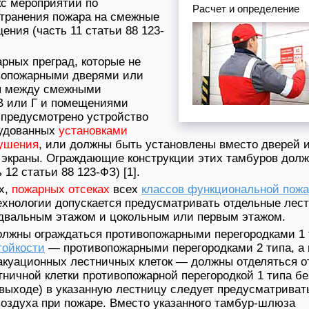
с мероприятий по
Расчет и определение
транения пожара на смежные
ния (часть 11 статьи 88 123-
рных преград, которые не
ивопожарными дверями или
я между смежными
В или Г и помещениями
 предусмотрено устройство
рудованных
установками
тушения
, или должны быть установлены вместо дверей и
 экраны. Ограждающие конструкции этих тамбуров дол
12 статьи 88 123-ФЗ) [1].
х,
пожарных отсеках
всех
классов функциональной пож
ехнологии допускается предусматривать отдельные лес
двальным этажом и цокольным или первым этажом.
лжны ограждаться противопожарными перегородками 1 
тойкости
— противопожарными перегородками 2 типа, а 
куационных лестничных клеток — должны отделяться о
тничной клетки противопожарной перегородкой 1 типа бе
 выходе) в указанную лестницу следует предусматриват
оздуха при пожаре. Вместо указанного тамбур-шлюза