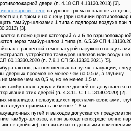
ротивопожарной двери (п. 4.18 СП 4.13130.2013) [3].
тивопожарной стене
на уровне трюма и планшета сцены,
лестниц в трюм и на сцену (при наличии противопожарн
щать тамбур-шлюзами 1 типа с подпором воздуха при 
0.2013) [3].
клетки в помещения категорий А и Б по взрывопожарно
тся через тамбур-шлюз 1 типа (п. 6.5.69 СП 4.13130.201
районах с расчетной температурой наружного воздуха ми
сматривать устройство тамбуров-шлюзов или воздушно
П 60.13330.2020 (п. 7.8.1 СП 56.13330.2021) [5].
мбур-шлюзов, расположенных на путях эвакуации, след
 дверных проемов не менее чем на 0,5 м, а глубину —
не менее чем на 0,5 м, но не менее 1,5 м.
ли тамбур-шлюз двух и более дверей не допускается в
крывания этих дверей (п. 4.3.11. СП 1.13130.2020) [2].
их инвалидов, пользующихся креслами-колясками, глу
в следует принимать не менее 1,8 м.
акуационных путей и выходов допускается предусматри
ние тамбур-шлюзов, а при выходе непосредственно нар
 числе двойные), не считая их отдельными помещениям
.