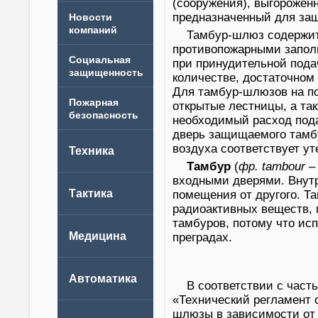
(сооружения), выгорожен
предназначенный для за
Новости
компаний
Тамбур-шлюз содержит
противопожарными запол
при принудительной пода
количестве, достаточном
Для тамбур-шлюзов на по
открытые лестницы, а та
необходимый расход пода
дверь защищаемого тамб
воздуха соответствует ут
Тамбур
(
фр.
tambour –
входными дверями. Внутр
помещения от другого. Т
радиоактивных веществ, 
тамбуров, потому что ис
преградах.
В соответствии с част
«Технический регламент 
шлюзы в зависимости от 