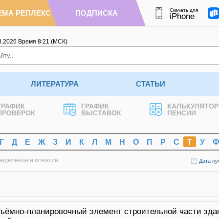
Скачать для
ЕМА РЕПЛЕКС
ПОДПИСКА
iPhone
8.2026
Время
8
:
21
(МСК)
ЛИТЕРАТУРА
СТАТЬИ
ГРАФИК
ГРАФИК
КАЛЬКУЛЯТОР
ПРОВЕРОК
ВЫСТАВОК
ПЕНСИИ
Г
Д
Е
Ж
З
И
К
Л
М
Н
О
П
Р
С
Т
У
ределение и понятие
Дата пу
бъёмно-планировочный элемент строительной части зда