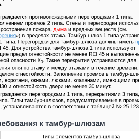
.
граждается противопожарными перегородками 1 типа,
полнением проемов 2 типа. Стены и перегородки исполь
пространения пожара,
дыма
и вредных веществ (см.
орения
») в пределах этажа. Тамбур-шлюз 1 типа устраи
1 типа. Перегородки для тамбур-шлюза должны иметь
п
I 45. Для устройства тамбур-шлюза 1 типа используют
щие предел огнестойкости не менее REI 45 и выполненн
рной опасности К
. Такие перекрытия устраиваются для
0
ения огня по этажу и между этажами в течение времени,
делом огнестойкости. Заполнение проемов в тамбур-шл
и, воротами, окнами, люками, клапанами, имеющими пр
I30 и огнестойкость двери не менее 30 минут.
граждается перегородками 1 типа, перекрытиями 3 типа
ипа. Типы тамбур-шлюзов, предусматриваемые в проем
, устанавливаются в соответствии с таблицей № 25 12
ребования к тамбур-шлюзам
Типы элементов тамбур-шлюза