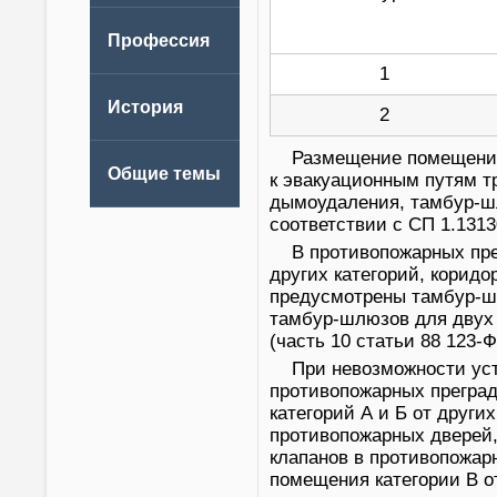
1
2
Размещение помещений
к эвакуационным путям т
дымоудаления, тамбур-шл
соответствии с СП 1.13130
В противопожарных пр
других категорий, корид
предусмотрены тамбур-ш
тамбур-шлюзов для двух 
(часть 10 статьи 88 123-ФЗ
При невозможности ус
противопожарных прегра
категорий А и Б от други
противопожарных дверей,
клапанов в противопожар
помещения категории В о