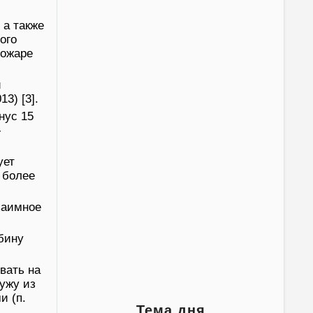
 а также
ого
пожаре
й
3) [3].
нус 15
-
ует
 более
заимное
бину
вать на
ужу из
и (п.
Тема дня