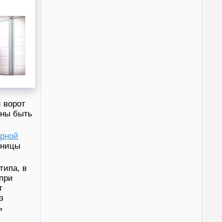
 ворот
жны быть
арной
тницы
типа, в
при
т
з
ь