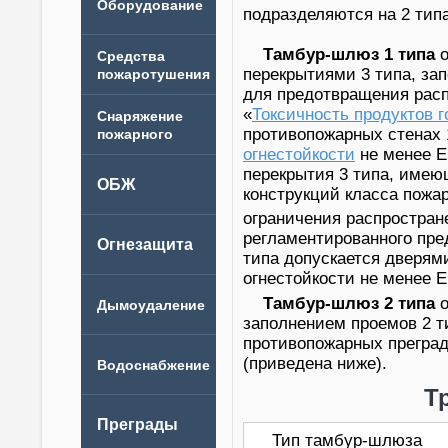
подразделяются на 2 типа
Тамбур-шлюз 1 типа
о
перекрытиями 3 типа, за
для предотвращения рас
«
Токсичность продуктов г
противопожарных стенах 
огнестойкости
не менее Е
перекрытия 3 типа, имею
конструкций класса пожа
ограничения распростран
регламентированного пре
типа допускается дверям
огнестойкости не менее E
Тамбур-шлюз 2 типа
о
заполнением проемов 2 т
противопожарных преград
(приведена ниже).
Т
Тип тамбур-шлюза