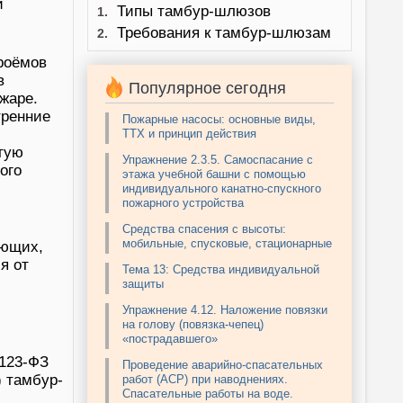
и
Типы тамбур-шлюзов
1.
Требования к тамбур-шлюзам
2.
роёмов
в
Популярное сегодня
жаре.
тренние
Пожарные насосы: основные виды,
ТТХ и принцип действия
тую
Упражнение 2.3.5. Самоспасание с
ого
этажа учебной башни с помощью
индивидуального канатно-спускного
пожарного устройства
Средства спасения с высоты:
мобильные, спусковые, стационарные
яющих,
я от
Тема 13: Средства индивидуальной
защиты
Упражнение 4.12. Наложение повязки
на голову (повязка-чепец)
«пострадавшего»
 123-ФЗ
Проведение аварийно-спасательных
) тамбур-
работ (АСР) при наводнениях.
Спасательные работы на воде.