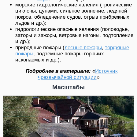
морские гидрологические явления (тропические
циклоны, цунами, сильное волнение, ледяной
покров, обледенение судов, отрыв прибрежных
льдов и др.);
гидрологические опасные явления (половодье,
заторы и зажоры, ветровые нагоны, подтопление
и др.);
природные пожары (
лесные пожары
,
торфяные
пожары
, подземные пожары горючих
ископаемых и др.).
Подробнее в материале:
«
Источник
чрезвычайной ситуации
»
Масштабы