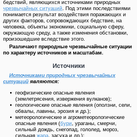
бедствий, являющихся источниками природных
чрезвычайных ситуаций
. Под этими последствиями
понимается результат воздействия поражающих и
других факторов, сопровождающих бедствие, на
человека, объекты экономики, социальную сферу,
окружающую среду, а также изменения обстановки,
произошедшие вследствие этого.
Различают природные чрезвычайные ситуации
по характеру источников и масштабам.
Источники
Источниками природных чрезвычайных
ситуаций
являются:
геофизические опасные явления
(землетрясения, извержения вулканов);
геологические опасные явления (оползни, сели,
обвалы, лавины, эрозия и др.);
метеорологические и агрометеорологические
опасные явления (
бури
, ураганы, смерчи,
сильный дождь, снегопад, голол
е
д, мороз,
сильная
жара
, засуха и др.);