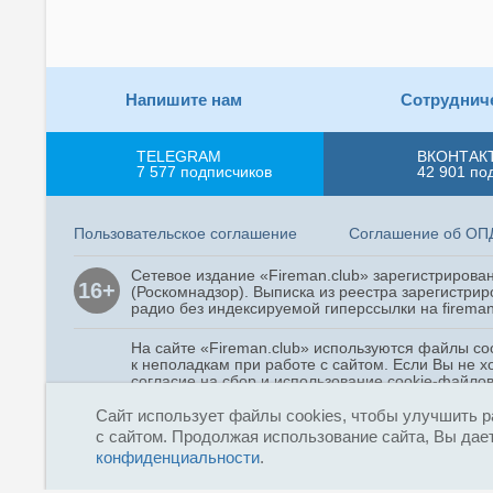
Напишите нам
Сотруднич
TELEGRAM
ВКОНТАК
7 577
подписчиков
42 901
по
Пользовательское соглашение
Соглашение об ОП
Сетевое издание «Fireman.club» зарегистриров
16+
(Роскомнадзор). Выписка из реестра зарегистрир
радио без индексируемой гиперссылки на fireman
На сайте «Fireman.club» используются файлы co
к неполадкам при работе с сайтом. Если Вы не х
согласие на сбор и использование cookie-файлов
Сайт использует файлы cookies, чтобы улучшить р
Copyright © 2015 - 2026
с сайтом. Продолжая использование сайта, Вы дает
«Fireman.club»
конфиденциальности
.