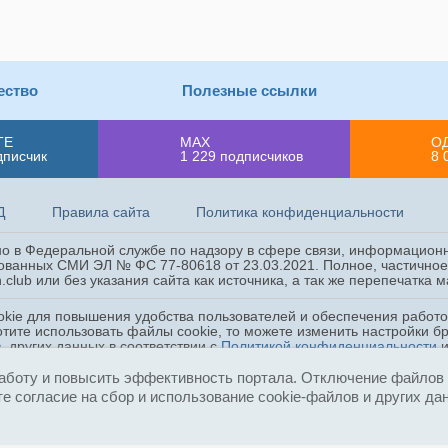
ество
Полезные ссылки
ТЕ
MAX
О
дписчик
1 229
подписчиков
8 
Д
Правила сайта
Политика конфиденциальности
ано в Федеральной службе по надзору в сфере связи, информацион
ованных СМИ ЭЛ № ФС 77-80618 от 23.03.2021. Полное, частичное 
.club или без указания сайта как источника, а так же перепечатка
okie для повышения удобства пользователей и обеспечения работ
отите использовать файлы cookie, то можете изменить настройки б
, других данных в соответствии с
Политикой конфиденциальности
аботу и повысить эффективность портала. Отключение файлов c
е согласие на сбор и использование cookie-файлов и других да