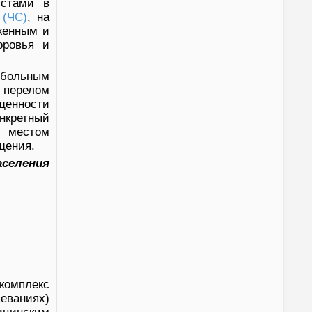
истами в
 (ЧС)
, на
женным и
оровья и
 больным
 перелом
ащенности
нкретный
я местом
щения.
селения
комплекс
еваниях)