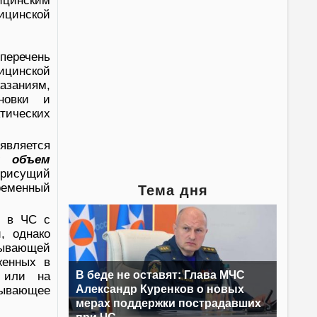
ицинским
дицинской
перечень
ицинской
казаниям,
новки и
тических
вляется
й объем
присущий
ременный
Тема дня
х в ЧС с
, однако
пывающей
женных в
В беде не оставят: Глава МЧС
С или на
Александр Куренков о новых
пывающее
мерах поддержки пострадавших