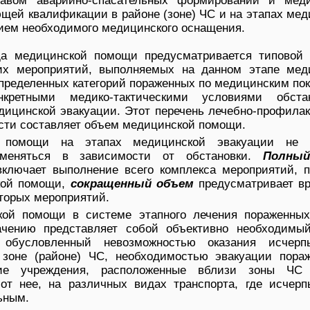
тавом аварийно-спасательных формирований и мед
щей квалификации в районе (зоне) ЧС и на этапах ме
ием необходимого медицинского оснащения.
да медицинской помощи предусматривается типовой 
ких мероприятий, выполняемых на данном этапе мед
пределенных категорий пораженных по медицинским по
кретными медико-тактическими условиями обста
дицинской эвакуации. Этот перечень лечебно-профилак
сти составляет объем медицинской помощи.
 помощи на этапах медицинской эвакуации не я
меняться в зависимости от обстановки.
Полны
ключает выполнение всего комплекса мероприятий, 
кой помощи,
сокращенный объем
предусматривает в
оторых мероприятий.
кой помощи в системе этапного лечения пораженны
ачению представляет собой объективно необходимый
 обусловленный невозможностью оказания исчер
зоне (районе) ЧС, необходимостью эвакуации пора
ские учреждения, расположенные вблизи зоны Ч
от нее, на различных видах транспорта, где исчер
ьным.