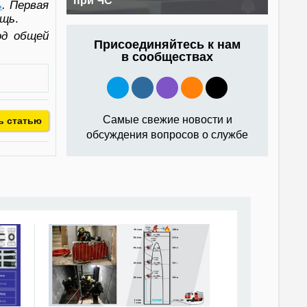
при ЧС
ь
. Первая
ощь
.
од общей
Присоединяйтесь к нам
в сообществах
Самые свежие новости и
ь статью
обсуждения вопросов о службе