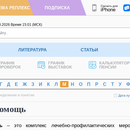
Скачать для
ЕМА РЕПЛЕКС
ПОДПИСКА
iPhone
8.2026
Время
15
:
01
(МСК)
ЛИТЕРАТУРА
СТАТЬИ
ГРАФИК
ГРАФИК
КАЛЬКУЛЯТОР
ПРОВЕРОК
ВЫСТАВОК
ПЕНСИИ
Г
Д
Е
Ж
З
И
К
Л
М
Н
О
П
Р
С
Т
У
ределение и понятие
Дата пу
помощь
ь
– это комплекс лечебно-профилактических меро