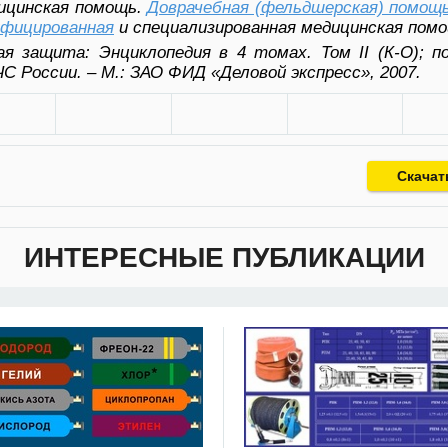
ицинская помощь.
Доврачебная (фельдшерская) помощ
ифицированная
и специализированная медицинская пом
ая защита:
Энциклопедия в 4 томах. Том II (К-О); п
ЧС России. – М.: ЗАО ФИД «Деловой экспресс», 2007.
Скачат
ИНТЕРЕСНЫЕ ПУБЛИКАЦИИ