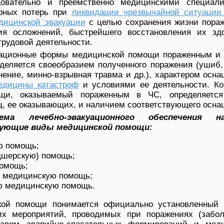
довательно и преемственно медицинскими специал
арных потерь при
ликвидации чрезвычайной ситуации
дицинской эвакуации
с целью сохранения жизни пора
ия осложнений, быстрейшего восстановления их зд
трудовой деятельности.
зационные формы медицинской помощи пораженным и
деляется своеобразием полученного поражения (ушиб,
анение, минно-взрывная травма и др.), характером осн
едицины катастроф
и условиями ее деятельности. Ко
щи, оказываемый пораженным в ЧС, определяетс
иц, ее оказывающих, и наличием соответствующего осна
ема лечебно-эвакуационного обеспечения на
ующие виды медицинской помощи:
ю помощь;
дшерскую) помощь;
помощь;
 медицинскую помощь;
ю медицинскую помощь.
ой помощи понимается официально установленный 
их мероприятий, проводимых при поражениях (забол