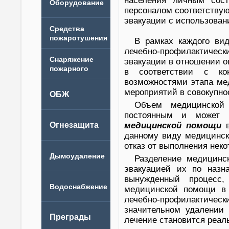
населения личным сос
персоналом соответствую
эвакуации с использован
В рамках каждого ви
лечебно-профилактичес
эвакуации в отношении о
в соответствии с кон
возможностями этапа ме
мероприятий в совокупно
Объем медицинской
постоянным и может 
медицинской помощи
в
данному виду медицинс
отказ от выполнения нек
Разделение медицинс
эвакуацией их по назн
вынужденный процесс,
медицинской помощи в 
лечебно-профилактиче
значительном удалении 
лечение становится реал