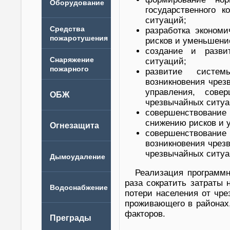
государственного 
ситуаций;
разработка эконом
рисков и уменьшени
создание и разви
ситуаций;
развитие систем
возникновения чрез
управления, сове
чрезвычайных ситуа
совершенствовани
снижению рисков и 
совершенствование
возникновения чрезв
чрезвычайных ситуа
Реализация программн
раза сократить затраты
потери населения от чре
проживающего в районах
факторов.