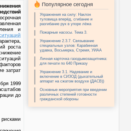
Популярное сегодня
нижения
дствий
Упражнения на силу: Наклон
осрочная
туловища вперёд, сгибание и
авленная
разгибание рук в упоре лёжа
ления и
Пожарные насосы. Тема 3.
итуаций
актера,
Упражнение 2.3.7. Связывание
специальных узлов: Карабинная
ий роста
удавка, Восьмерка, Стремя, УИАА
снижение
ситуаций
Личная карточка газодымозащитника:
для печати по 640 Приказу
факторов
ие затрат
Упражнение 3.1. Надевание и
включение в СИЗОД (дыхательный
аппарат на сжатом воздухе (ДАСВ))
бря 1999
асштабов
Основные мероприятия при введении
различных степеней готовности
ерации до
гражданской обороны
рисками
спечения