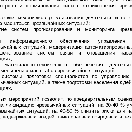
контроля и нормирования рисков возникновения чрез
ических механизмов регулирования деятельности по 
е масштабов чрезвычайных ситуаций;
тие систем прогнозирования и мониторинга чрез
ы информационного обеспечения управления 
вычайных ситуаций, модернизация автоматизированны
ршенствование систем связи и оповещения насе
циях;
е материально-технического обеспечения деятель
уменьшению масштабов чрезвычайных ситуаций;
 системы подготовки специалистов по управлению
ычайных ситуаций, а также подготовки населения к де
циях.
ых мероприятий позволит, по предварительным оценка
 на ликвидацию чрезвычайных ситуаций, на 30-40 % у
звычайных ситуаций, на 40-50 % снизить риски для н
, подверженных воздействию опасных природных и тех