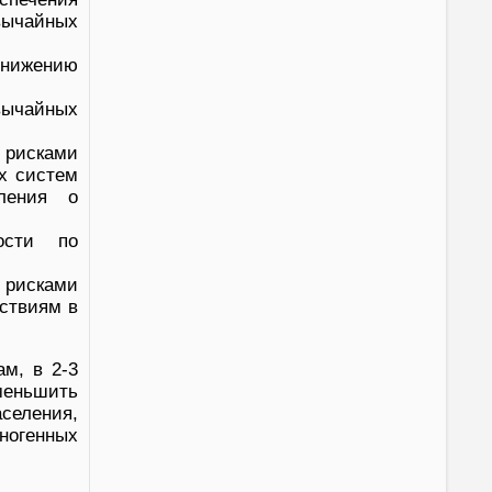
вычайных
снижению
вычайных
рисками
х систем
ления о
ности по
 рисками
йствиям в
м, в 2-3
меньшить
аселения,
ногенных