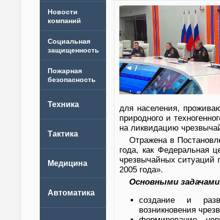
Новости
компаний
для населения, прожива
природного и техногенно
на ликвидацию чрезвыча
Отражена в Постановл
года, как Федеральная 
чрезвычайных ситуаций п
2005 года».
Основными задачам
создание и разв
возникновения чрез
формирование нор