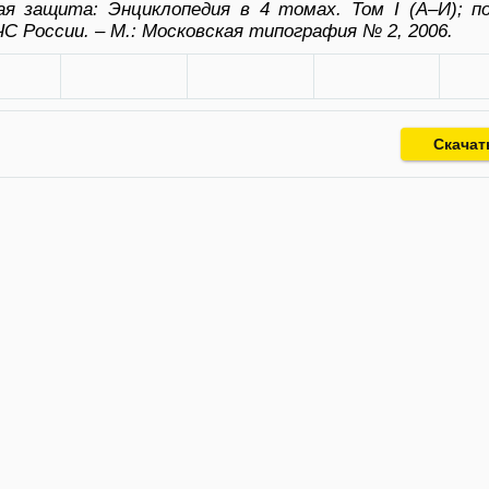
я защита: Энциклопедия в 4 томах. Том I (А–И); п
ЧС России. – М.: Московская типография № 2, 2006.
Скачат