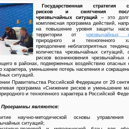
Государственная стратегия с
рисков и смягчения после
чрезвычайных ситуаций
– это долг
комплексная программа действий, напр
на повышение уровня защиты насе
территории от
чрезвычайных с
природного и техногенного хар
преодоление неблагоприятных тенденц
количества чрезвычайных ситуаций, 
рисков возникновения чрезвычайных 
ющего в районах, подверженных воздействию опасных 
го характера, уменьшение потерь населения и сокращен
йных ситуаций.
ении Правительства Российской Федерации от 29 сентя
целевая программа «Снижение рисков и уменьшение м
риродного и техногенного характера в Российской Фед
и Программы являются:
итие научно-методической основы управления 
вычайных ситуаций;
мативно-правовой и методической базы для обе