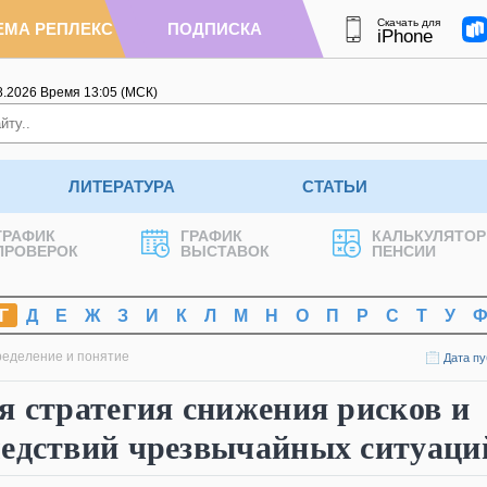
Скачать для
ЕМА РЕПЛЕКС
ПОДПИСКА
iPhone
8.2026
Время
13
:
05
(МСК)
ЛИТЕРАТУРА
СТАТЬИ
ГРАФИК
ГРАФИК
КАЛЬКУЛЯТОР
ПРОВЕРОК
ВЫСТАВОК
ПЕНСИИ
Г
Д
Е
Ж
З
И
К
Л
М
Н
О
П
Р
С
Т
У
ределение и понятие
Дата пу
я стратегия снижения рисков и
ледствий чрезвычайных ситуаци