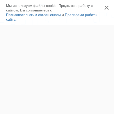
×
Мы используем файлы cookie. Продолжив работу с
сайтом, Вы соглашаетесь с
Пользовательским соглашением
и
Правилами работы
сайта
.
Ещё
Напишите нам
Сотрудничество
Контакты
Полезные ссылки
Наша команда
Пользовательское соглашение
Соглашение об ОПД
Правила сайта
Политика конфиденциальности
Реклама на сайте
Поддержка проекта