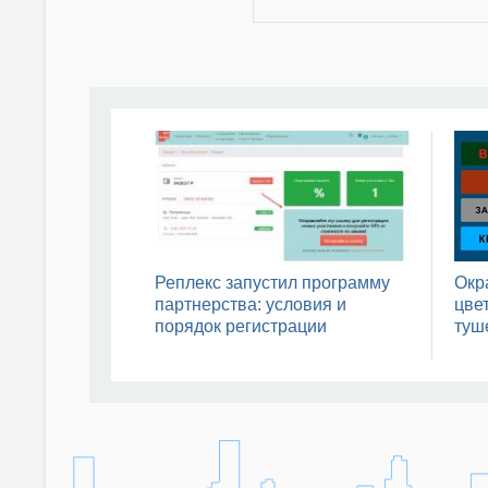
Реплекс запустил программу
Окр
партнерства: условия и
цвет
порядок регистрации
туш