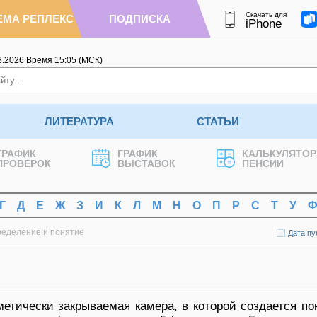
Скачать для
ЕМА РЕПЛЕКС
ПОДПИСКА
iPhone
8.2026
Время
15
:
05
(МСК)
ЛИТЕРАТУРА
СТАТЬИ
ГРАФИК
ГРАФИК
КАЛЬКУЛЯТОР
ПРОВЕРОК
ВЫСТАВОК
ПЕНСИИ
Г
Д
Е
Ж
З
И
К
Л
М
Н
О
П
Р
С
Т
У
ределение и понятие
Дата пу
метически закрываемая камера, в которой создается п