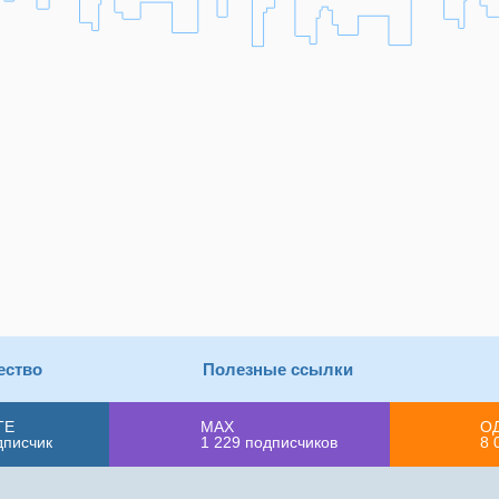
ество
Полезные ссылки
ТЕ
MAX
О
дписчик
1 229
подписчиков
8 