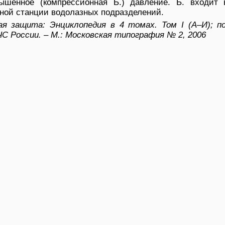
ышенное (компрессионная Б.) давление. Б. входит 
ной станции водолазных подразделений.
я защита: Энциклопедия в 4 томах. Том I (А–И); п
ЧС России. – М.: Московская типография № 2, 2006