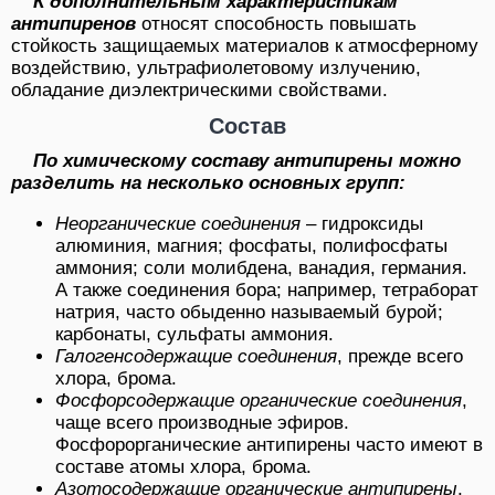
К дополнительным характеристикам
антипиренов
относят способность повышать
стойкость защищаемых материалов к атмосферному
воздействию, ультрафиолетовому излучению,
обладание диэлектрическими свойствами.
Состав
По химическому составу антипирены можно
разделить на несколько основных групп:
Неорганические соединения
– гидроксиды
алюминия, магния; фосфаты, полифосфаты
аммония; соли молибдена, ванадия, германия.
А также соединения бора; например, тетраборат
натрия, часто обыденно называемый бурой;
карбонаты, сульфаты аммония.
Галогенсодержащие соединения
, прежде всего
хлора, брома.
Фосфорсодержащие органические соединения
,
чаще всего производные эфиров.
Фосфорорганические антипирены часто имеют в
составе атомы хлора, брома.
Азотосодержащие органические антипирены
,