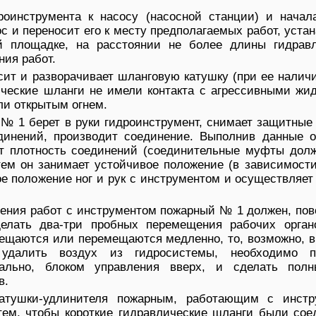
роинструмента к насосу (насосной станции) и начал
с и переносит его к месту предполагаемых работ, уста
й площадке, на расстоянии не более длины гидравл
ния работ.
ит и разворачивает шланговую катушку (при ее наличи
ические шланги не имели контакта с агрессивными жид
ли открытым огнем.
№ 1 берет в руки гидроинструмент, снимает защитные
инений, производит соединение. Выполнив данные о
т плотность соединений (соединительные муфты дол
тем он занимает устойчивое положение (в зависимост
ое положение ног и рук с инструментом и осуществляет
ения работ с инструментом пожарный № 1 должен, пов
делать два-три пробных перемещения рабочих орган
мещаются или перемещаются медленно, то, возможно, в
удалить воздух из гидросистемы, необходимо п
кально, блоком управления вверх, и сделать пол
в.
атушки-удлинителя пожарным, работающим с инстр
тем, чтобы короткие гидравлические шланги были сое