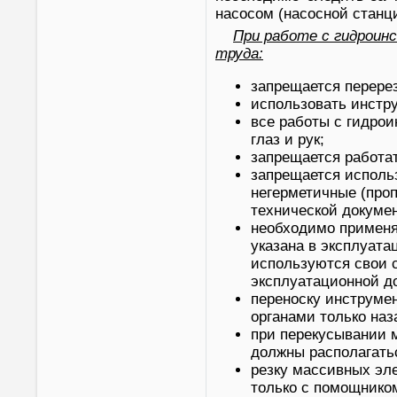
насосом (насосной станц
При работе с гидрои
труда:
запрещается перере
использовать инстру
все работы с гидро
глаз и рук;
запрещается работа
запрещается исполь
негерметичные (про
технической докуме
необходимо применят
указана в эксплуат
используются свои 
эксплуатационной д
переноску инструме
органами только наз
при перекусывании м
должны располагатьс
резку массивных эл
только с помощнико