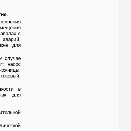
ие.
полнения
емещения
завалах с
 аварий,
акже для
м случае
т: насос
ножницы,
токовый,
дкости в
как для
ительной
лической