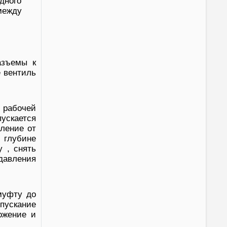
дного
между
азъемы к
е вентиль
 рабочей
ускается
вление от
 глубине
 , снять
давления
муфту до
пускание
ожение и