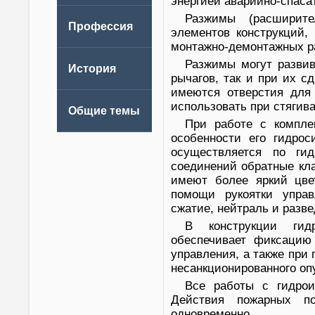
энергией аварийно-спаса
Разжимы (расширите
элементов конструкций,
монтажно-демонтажных р
Разжимы могут развив
рычагов, так и при их с
имеются отверстия для
использовать при стягива
При работе с компле
особенности его гидро
осуществляется по ги
соединений обратные кл
имеют более яркий цве
помощи рукоятки управ
сжатие, нейтраль и разве
В конструкции гидр
обеспечивает фиксацию
управления, а также при
несанкционированного оп
Все работы с гидрои
Действия пожарных по
одновременно.