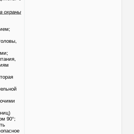
а охраны
ием;
головы,
ами;
тания,
ниям
оторая
тельной
бочими
жниц)
ом 90°;
ть
зопасное