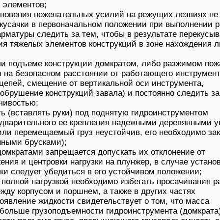
 элементов;
кновения нежелательных усилий на режущих лезвиях не
 кусачки в первоначальном положении при выполнении р
рматуры следить за тем, чтобы в результате перекусыв
я тяжелых элементов конструкций в зоне нахождения 
и подъеме конструкции домкратом, либо разжимом по
я на безопасном расстоянии от работающего инструмен
цепей, смещение от вертикальной оси инструмента,
обрушение конструкций завала) и постоянно следить за
чивостью;
ь (вставлять руки) под поднятую гидроинструментом
едварительного ее крепления надежными деревянными у
ли перемещаемый груз неустойчив, его необходимо за
нными брусками);
домкратами запрещается допускать их отклонение от
ения и центровки нагрузки на плунжер, в случае устано
ки следует убедиться в его устойчивом положении;
 полной нагрузкой необходимо избегать просачивания р
жду корпусом и поршнем, а также в других частях
оявление жидкости свидетельствует о том, что масса
 больше грузоподъемности гидроинструмента (домкрата)