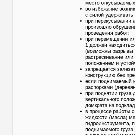
место откусываемых
во избежание возни
с силой удерживать
при перекусывании а
произошло обрушени
проведения работ;
при перемещении ил
1 должен находитьс
(возможны разрывы 
растрескивание или 
положением и устой
запрещается залезат
конструкцию без пр
если поднимаемый и
распорками (деревя
при поднятии груза 
вертикального полож
домкрата на подклад
в процессе работы с
жидкости (масла) ме
гидроинструмента, п
поднимаемого груза