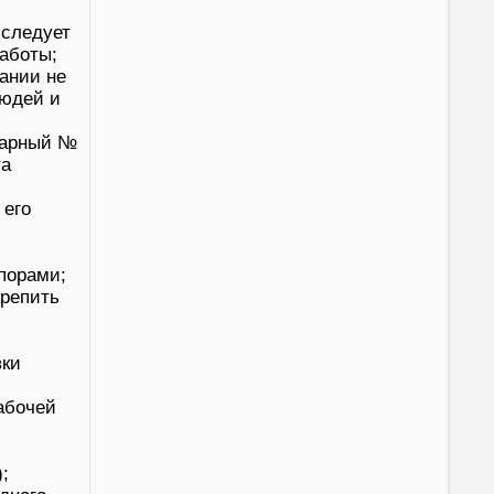
 следует
аботы;
ании не
людей и
жарный №
та
 его
порами;
крепить
вки
абочей
;