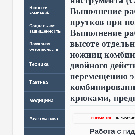
инструмента (
Новости
Выполнение ра
компаний
прутков при п
Выполнение ра
высоте отдель
ножниц комбин
двойного дейст
перемещению э
комбинированн
крюками, пред
ВНИМАНИЕ:
Вы смотрите
Работа с ги