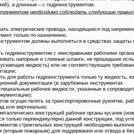
ией), а длинные – с гидроинструментом.
нструментом необходимо соблюдать следующие правил
зать электрические провода, находящиеся под напряжен
мент только по назначению;
инструментом должны выполняться в средствах защиты 
ть гидроинструментом с неисправными рабочими орган
зовать напорные и сливные шланги, не прошедшие испы
пускающие жидкость) или не соответствующие требова
нтации;
ь для работы гидроинструмента только ту жидкость, к
ационной документации (в зарубежных инструментах
специальные рабочие жидкости, указанные в сопроводи
окументации);
нтов осуществлять за транспортировочные рукоятки, ра
ад или вертикально;
еталлических конструкций рабочие органы кусачек (но
я только перпендикулярно данной конструкции, под угл
ементов строительных конструкций необходимо выполня
м (вторым пожарным) для поддержания или отвода в бе