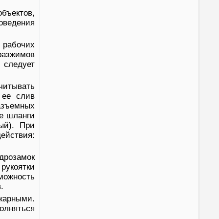
ъектов,
оведения
 рабочих
 разжимов
 следует
читывать
 ее слив
азъемных
е шланги
ый). При
ействия:
дрозамок
рукоятки
зможность
.
жарными.
лняться