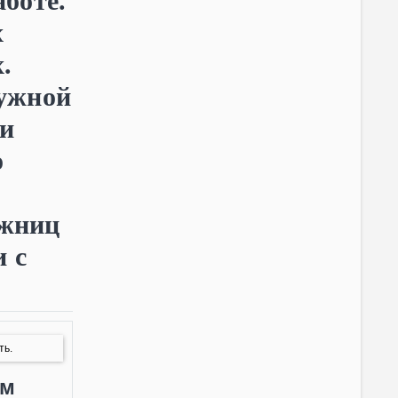
боте.
х
.
нужной
щи
о
ожниц
 с
ть.
ым