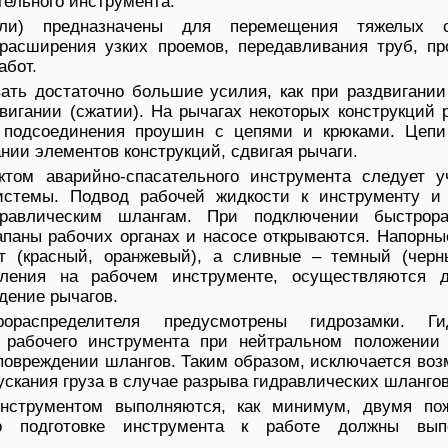
тельного инструмента.
ли) предназначены для перемещения тяжелых об
 расширения узких проемов, передавливания труб, пр
абот.
ать достаточно большие усилия, как при раздвигании
двигании (сжатии). На рычагах некоторых конструкций
 подсоединения проушин с цепями и крюками. Цепи
нии элементов конструкций, сдвигая рычаги.
ктом аварийно-спасательного инструмента следует у
системы. Подвод рабочей жидкости к инструменту и
дравлическим шлангам. При подключении быстрор
апаны рабочих органах и насосе открываются. Напорны
т (красный, оранжевый), а сливные – темный (черн
ления на рабочем инструменте, осуществляются д
дение рычагов.
ораспределителя предусмотрены гидрозамки. Ги
 рабочего инструмента при нейтральном положении 
 повреждении шлангов. Таким образом, исключается во
ускания груза в случае разрыва гидравлических шлангов
нструментом выполняются, как минимум, двумя по
 подготовке инструмента к работе должны выпо