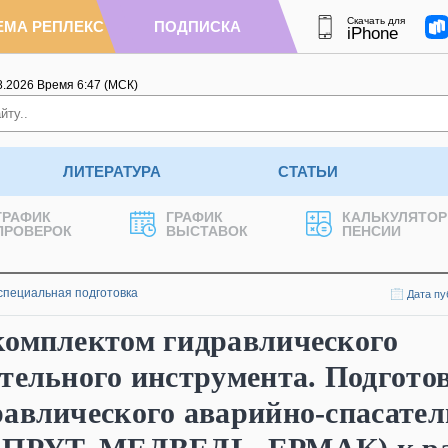
Скачать для
ЕМА РЕПЛЕКС
ПОДПИСКА
iPhone
8.2026
Время
6
:
47
(МСК)
ЛИТЕРАТУРА
СТАТЬИ
ГРАФИК
ГРАФИК
КАЛЬКУЛЯТОР
ПРОВЕРОК
ВЫСТАВОК
ПЕНСИИ
специальная подготовка
Дата пу
комплектом гидравлического
тельного инструмента. Подгото
авлического аварийно-спасател