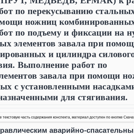
СПРУТ, МЕДВЕДЬ, ЕРМАК) к ра
бот по перекусыванию стальны
омощи ножниц комбинированных
бот по подъему и фиксации на 
ных элементов завала при помо
ированных и цилиндра силовог
вия. Выполнение работ по
лементов завала при помощи н
ых с установленными насадками
назначенными для стягивания.
 текстовую часть содержания конспекта, материал доступен по кнопке Скача
дравлическим аварийно-спасательн