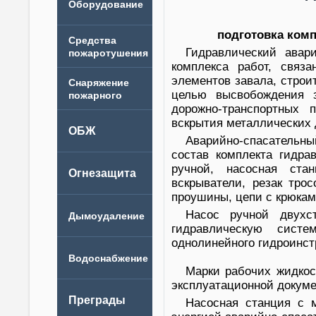
подготовка комп
Гидравлический авар
комплекса работ, связ
элементов завала, строи
целью высвобождения 
дорожно-транспортных
вскрытия металлических 
Аварийно-спасательны
состав комплекта гидра
ручной, насосная ста
вскрыватели, резак тро
проушины, цепи с крюкам
Насос ручной двухс
гидравлическую сист
однолинейного гидроинст
Марки рабочих жидкос
эксплуатационной докуме
Насосная станция с 