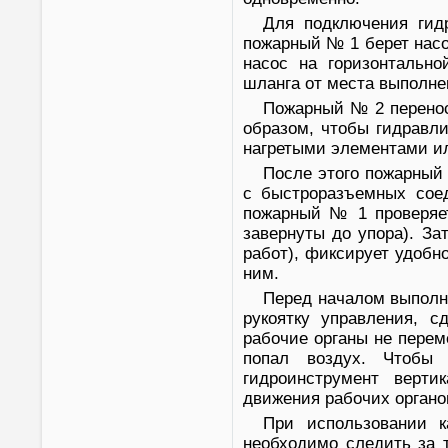
Для подключения гид
пожарный № 1 берет насо
насос на горизонтально
шланга от места выполне
Пожарный № 2 перенос
образом, чтобы гидравл
нагретыми элементами и
После этого пожарный 
с быстроразъемных соед
пожарный № 1 проверяе
завернуты до упора). За
работ), фиксирует удобн
ним.
Перед началом выполн
рукоятку управления, с
рабочие органы не пере
попал воздух. Чтобы 
гидроинструмент верти
движения рабочих органо
При использовании к
необходимо следить за 