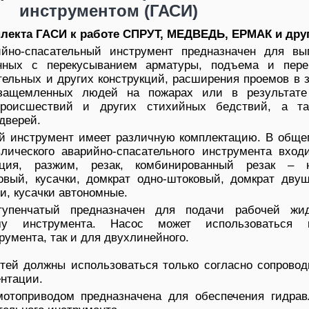
инструментом (ГАСИ)
лекта ГАСИ к работе СПРУТ, МЕДВЕДЬ, ЕРМАК и друг
ийно-спасательный инструмент предназначен для вы
анных с перекусыванием арматуры, подъема и пер
тельных и других конструкций, расширения проемов в 
защемленных людей на пожарах или в результате
 происшествий и других стихийных бедствий, а т
дверей.
й инструмент имеет различную комплектацию. В обще
влического аварийно-спасательного инструмента входи
нция, разжим, резак, комбинированный резак – 
совый, кусачки, домкрат одно-штоковый, домкрат двуш
и, кусачки автономные.
тупенчатый предназначен для подачи рабочей жи
ему инструмента. Насос может использоваться 
румента, так и для двухлинейного.
тей должны использоваться только согласно сопровод
нтации.
мотоприводом предназначена для обеспечения гидрав