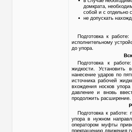
в случае необходим
домкрата, необходи
собой и с отдельно 
не допускать нахожд
Подготовка к работе:
исполнительному устройс
до упора.
Вск
Подготовка к работе
жидкости. Установить 
нанесение ударов по пят
источника рабочей жидк
вхождения носков упора
давление и вновь ввес
продолжить расширение.
Р
Подготовка к работе:
упора в нужном направл
оператором муфты приво
прекращению движения гу