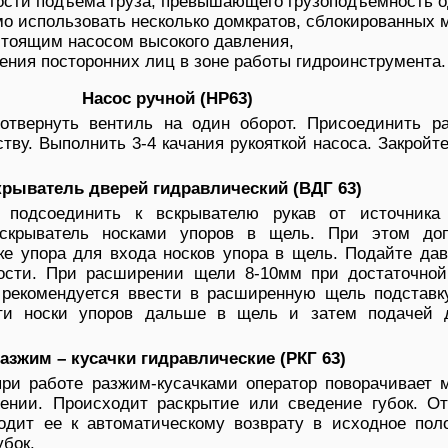
ости подъема груза, превышающего грузоподъемность о
мо использовать несколько домкратов, сблокированных 
стоящим насосом высокого давления,
ения посторонних лиц в зоне работы гидроинструмента.
Насос ручной (НР63)
 отвернуть вентиль на один оборот. Присоединить р
тву. Выполнить 3-4 качания рукояткой насоса. Закройт
рыватель дверей гидравлический (ВДГ 63)
: подсоединить к вскрывателю рукав от источника
вскрыватель носками упоров в щель. При этом доп
ке упора для входа носков упора в щель. Подайте да
ости. При расширении щели 8-10мм при достаточной
 рекомендуется ввести в расширенную щель подставку
ти носки упоров дальше в щель и затем подачей 
азжим – кусачки гидравлические (РКГ 63)
 при работе разжим-кусачками оператор поворачивает 
ении. Происходит раскрытие или сведение губок. От
дит ее к автоматическому возврату в исходное пол
бок.