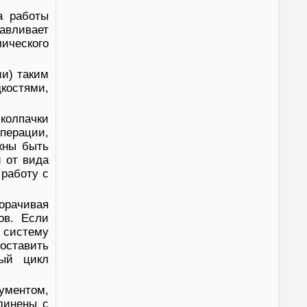
а работы
навливает
ического
и) таким
костями,
 колпачки
перации,
жны быть
и от вида
 работу с
орачивая
ов. Если
 систему
оставить
ный цикл
ументом,
динены с