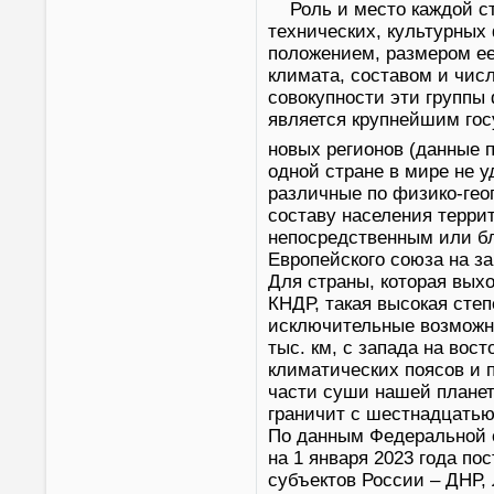
Роль и место каждой с
технических, культурных
положением, размером ее
климата, составом и чис
совокупности эти группы
является крупнейшим гос
новых регионов (данные п
одной стране в мире не 
различные по физико-ге
составу населения терри
непосредственным или бл
Европейского союза на за
Для страны, которая выхо
КНДР, такая высокая сте
исключительные возможно
тыс. км, с запада на вост
климатических поясов и п
части суши нашей планет
граничит с шестнадцатью
По данным Федеральной с
на 1 января 2023 года по
субъектов России – ДНР, 