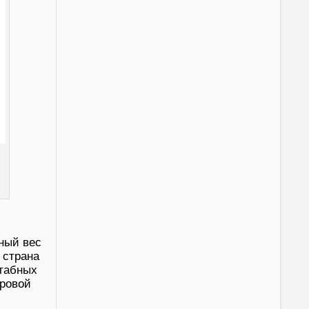
ный вес
 страна
штабных
ировой