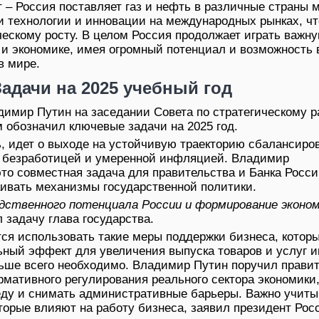
 – Россия поставляет газ и нефть в различные страны 
ои технологии и инновации на международных рынках, чт
ческому росту. В целом Россия продолжает играть важну
и экономике, имея огромный потенциал и возможность 
в мире.
Задачи на 2025 учебный год
димир Путин на заседании Совета по стратегическому 
 обозначил ключевые задачи на 2025 год.
ь, идет о выходе на устойчивую траекторию сбалансиро
й безработицей и умеренной инфляцией. Владимир
то совместная задача для правительства и Банка Росси
ивать механизмы государственной политики.
дственного потенциала России и формирование эконо
л задачу глава государства.
тся использовать такие меры поддержки бизнеса, котор
ный эффект для увеличения выпуска товаров и услуг и
ольше всего необходимо. Владимир Путин поручил прави
рмативного регулирования реального сектора экономики
еду и снимать административные барьеры. Важно учиты
торые влияют на работу бизнеса, заявил президент Рос