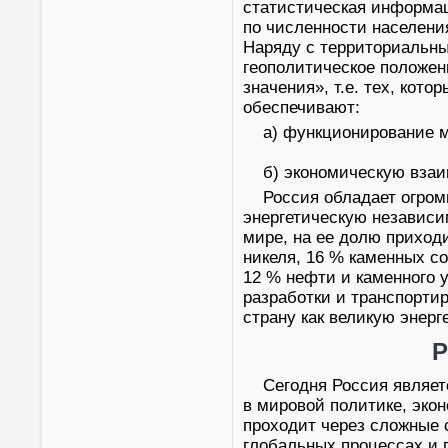
статистическая информац
по численности населени
Наряду с территориальн
геополитическое положен
значения», т.е. тех, кот
обеспечивают:
а) функционирование 
б) экономическую взаи
Россия обладает огро
энергетическую независи
мире, на ее долю приходи
никеля, 16 % каменных со
12 % нефти и каменного 
разработки и транспорти
страну как великую энерг
Р
Сегодня Россия являе
в мировой политике, эко
проходит через сложные 
глобальных процессах и 