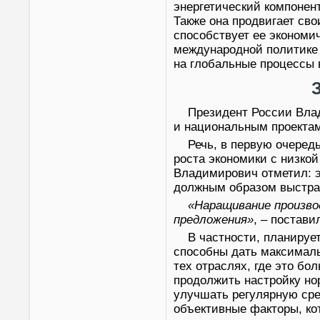
энергетический компонент
Также она продвигает св
способствует ее экономи
международной политике 
на глобальные процессы 
Президент России Вла
и национальным проектам
Речь, в первую очеред
роста экономики с низко
Владимирович отметил: э
должным образом выстра
«Наращивание произво
предложения»
, – постави
В частности, планируе
способны дать максималь
тех отраслях, где это б
продолжить настройку но
улучшать регулярную ср
объективные факторы, ко