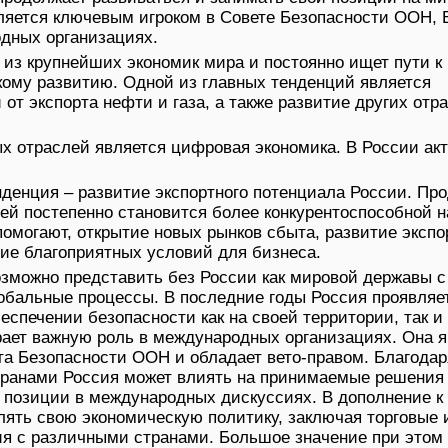
вляется ключевым игроком в Совете Безопасности ООН, 
дных организациях.
 из крупнейших экономик мира и постоянно ищет пути к
ому развитию. Одной из главных тенденций является
т экспорта нефти и газа, а также развитие других отр
х отраслей является цифровая экономика. В России ак
енция – развитие экспортного потенциала России. Пр
ей постепенно становится более конкурентоспособной н
помогают, открытие новых рынков сбыта, развитие экспо
ие благоприятных условий для бизнеса.
зможно представить без России как мировой державы с
бальные процессы. В последние годы Россия проявляе
еспечении безопасности как на своей территории, так и
грает важную роль в международных организациях. Она 
а Безопасности ООН и обладает вето-правом. Благода
транами Россия может влиять на принимаемые решения
 позиции в международных дискуссиях. В дополнение к
лять свою экономическую политику, заключая торговые 
я с различными странами. Большое значение при этом