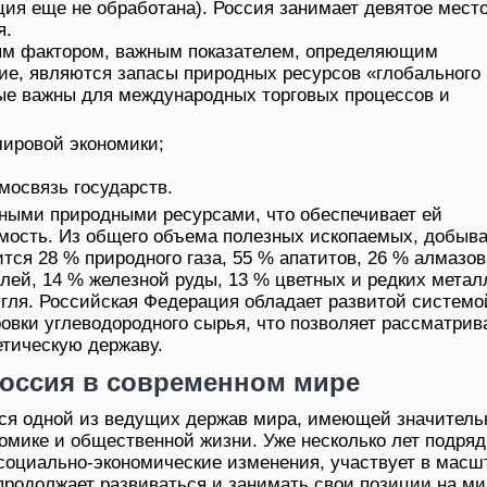
ия еще не обработана). Россия занимает девятое мест
я.
ым фактором, важным показателем, определяющим
ие, являются запасы природных ресурсов «глобального
орые важны для международных торговых процессов и
мировой экономики;
мосвязь государств.
мными природными ресурсами, что обеспечивает ей
мость. Из общего объема полезных ископаемых, добыв
тся 28 % природного газа, 55 % апатитов, 26 % алмазов
лей, 14 % железной руды, 13 % цветных и редких метал
угля. Российская Федерация обладает развитой системо
ровки углеводородного сырья, что позволяет рассматрив
етическую державу.
оссия в современном мире
тся одной из ведущих держав мира, имеющей значитель
номике и общественной жизни. Уже несколько лет подряд
социально-экономические изменения, участвует в мас
продолжает развиваться и занимать свои позиции на м