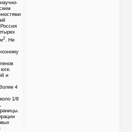
научно-
еским
енностями
оей
 Россия
етырех
2
км
. Ни
гиозному
членов
 юге.
ей и
более 4
коло 1/8
,
границы.
ерации
овых
м