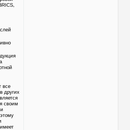
BRICS,
аслей
тивно
одукция
а
ртной
т все
 в других
является
ря своим
 и
 этому
и
 имеет