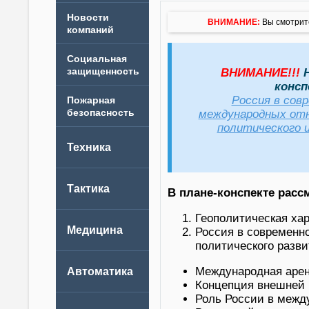
Новости
ВНИМАНИЕ:
Вы смотрите
компаний
ВНИМАНИЕ!!!
Н
консп
Россия в сов
международных отн
политического и
В плане-конспекте рас
Геополитическая хар
Россия в современн
политического разви
Международная арена
Концепция внешней 
Роль России в межд