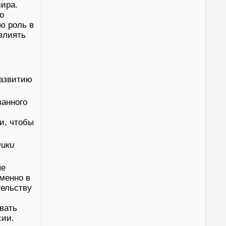
мира.
о
ю роль в
влиять
развитию
ванного
и, чтобы
мики
ые
менно в
тельству
,
вать
сии.