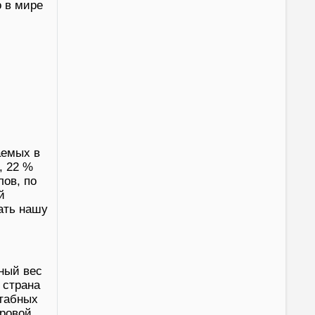
о в мире
аемых в
, 22 %
лов, по
й
ать нашу
ный вес
 страна
штабных
ировой