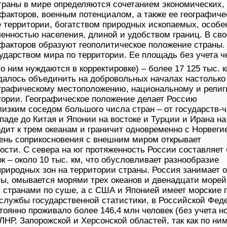
траны в мире определяются сочетанием экономических, 
 факторов, военным потенциалом, а также ее географич
 территории, богатством природных ископаемых, особ
ленностью населения, длиной и удобством границ. В св
 факторов образуют геополитическое положение страны.
ударством мира по территории. Ее площадь без учета ч
о ним нуждаются в корректировке) – более 17 125 тыс. 
удалось объединить на добровольных началах настолько
ографическому местоположению, национальному и рели
тории. Географическое положение делает Россию
изким соседом большого числа стран – от государств-
паде до Китая и Японии на востоке и Турции и Ирана на
дит к трем океанам и граничит одновременно с Норвеги
пень соприкосновения с внешним миром открывает
сти. С севера на юг протяженность России составляет 
ок – около 10 тыс. км, что обусловливает разнообразие
риродных зон на территории страны. Россия занимает о
ы, омывается морями трех океанов и двенадцати морей
 странами по суше, а с США и Японией имеет морские 
лужбы государственной статистики, в Российской Фед
стоянно проживало более 146,4 млн человек (без учета н
ЛНР, Запорожской и Херсонской областей, так как по ни