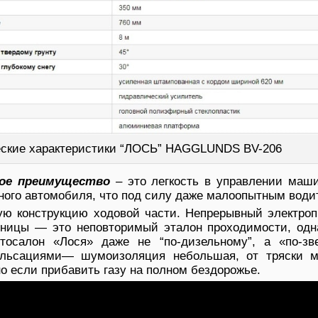
еские характеристики “ЛОСЬ” HAGGLUNDS BV-206
ное преимущество
– это легкость в управлении маши
чного автомобиля, что под силу даже малоопытным води
ую конструкцию ходовой части. Непрерывный электроп
еницы — это неповторимый эталон проходимости, одна
тосалон «Лося» даже не “по-дизельному”, а «по-зв
ульсациями— шумоизоляция небольшая, от тряски м
о если прибавить газу на полном бездорожье.