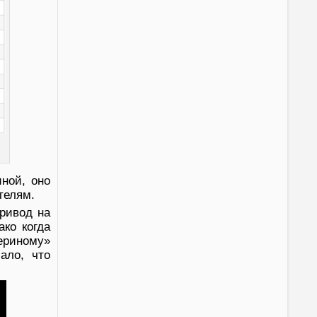
ной, оно
телям.
ривод на
ко когда
ериному»
ало, что