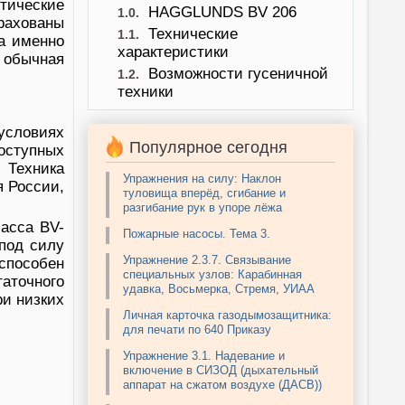
тические
HAGGLUNDS BV 206
1.0.
трахованы
Технические
1.1.
 а именно
характеристики
 обычная
Возможности гусеничной
1.2.
техники
условиях
Популярное сегодня
оступных
 Техника
Упражнения на силу: Наклон
я России,
туловища вперёд, сгибание и
разгибание рук в упоре лёжа
асса BV-
Пожарные насосы. Тема 3.
 под силу
Упражнение 2.3.7. Связывание
способен
специальных узлов: Карабинная
аточного
удавка, Восьмерка, Стремя, УИАА
ри низких
Личная карточка газодымозащитника:
для печати по 640 Приказу
Упражнение 3.1. Надевание и
включение в СИЗОД (дыхательный
аппарат на сжатом воздухе (ДАСВ))