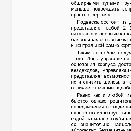
обширными тупыми грун
меньше повреждать соп
простых версиях.
Подвеска состоит из д
представляет собой 2 б
натяжные и опорные катк
балансирах основные кат
к центральной рамке корп
Таким способом полу
этого, Лось управляетс
основания корпуса дост
вездеходов, управляющ
представляет возможност
но и снизить шансы, а т
отличие от машин подобн
Равно как и любой из
быстро однако решитель
передвижения по воде на
способ отлично функцио
ездой на малых глубина
со значительно наибо
абсолютно беззащитными