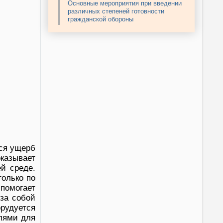
Основные мероприятия при введении
различных степеней готовности
гражданской обороны
еся ущерб
азывает
й среде.
только по
помогает
 за собой
рудуется
лями для