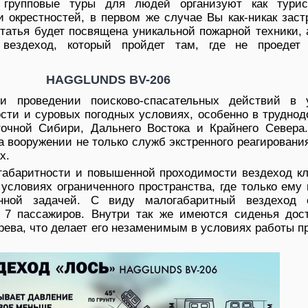
 групповые туры для людей организуют как турис
и окрестностей, в первом же случае Вы как-никак зас
татья будет посвящена уникальной пожарной техники,
 вездеход, который пройдет там, где не проедет
HAGGLUNDS BV-206
и проведении поисково-спасательных действий в 
сти и суровых погодных условиях, особенно в труднод
точной Сибири, Дальнего Востока и Крайнего Севера.
а вооружении не только служб экстренного реагировани
х.
габаритности и повышенной проходимости вездеход кл
 условиях ограниченного пространства, где только ему
енной задачей. С виду малогабаритный вездеход 
 7 пассажиров. Внутри так же имеются сиденья дост
рева, что делает его незаменимым в условиях работы п