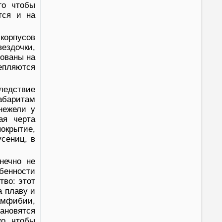
го чтобы
тся и на
 корпусов
ездочки,
рованы на
репляются
ледствие
абаритам
нежели у
ая черта
покрытие,
усениц, в
нечно не
бенности
тво: этот
 плаву и
амфибии,
ановятся
о, чтобы