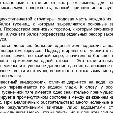
тозацепами в отличие от «острых» зимних, для то
рикасаемую поверхность, данный принцип используе
вухступенчатой структуры: ходовая часть каждого из
алки гусениц, к которым закрепляются основные зв
и. Посредством резиновых торсион, к которым зафикси
ки, а уже эти балки посредством отдельных рессор зак
уса.
чается довольно большой единый ход подвески, а вс
я поворотом корпусов. Подход ширины его гусениц к г
аточно велик, по крайней мере, значительно больше, 
ихся торможением одной стороны. Эта отличительн
ь уменьшить удельное давление гусениц на дорожное 
очнее свести их к нулю, вероятность соскальзывание г
ого класса.
вестный внедорожник, отлично держится на воде, ко
но передвигается по водной глади. К слову, у осо
 гусенечной тяге имеется одно значительно преимущес
нирует в промежуточном состоянии между движением на
х. При аналогичных обстоятельствах многочисленные 
лее результативными винтами либо водометами ст
 – слишком мелко, чтобы плыть, но и слишком глубок