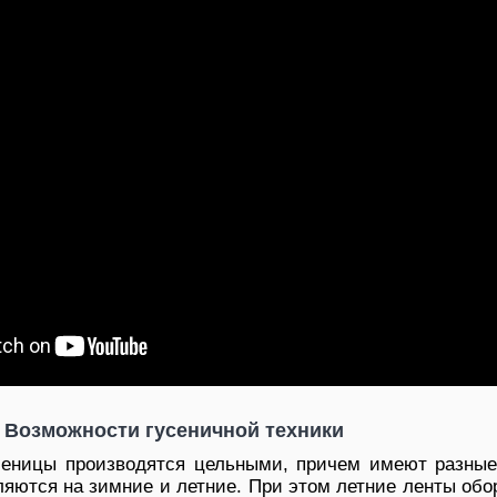
Возможности гусеничной техники
усеницы производятся цельными, причем имеют разные
еляются на зимние и летние. При этом летние ленты об