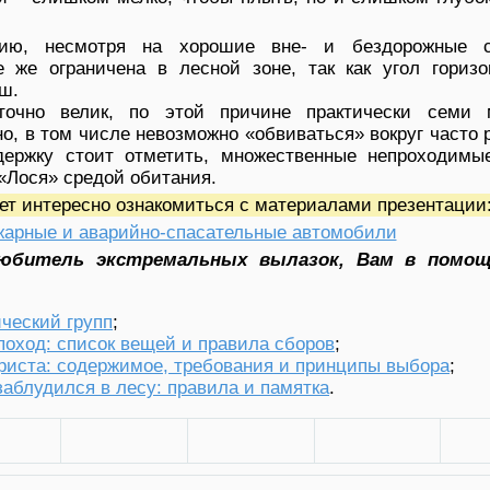
ию, несмотря на хорошие вне- и бездорожные с
 же ограничена в лесной зоне, так как угол горизо
ш.
точно велик, по этой причине практически семи 
о, в том числе невозможно «обвиваться» вокруг часто
держку стоит отметить, множественные непроходимы
 «Лося» средой обитания.
ет интересно ознакомиться с материалами презентации
арные и аварийно-спасательные автомобили
юбитель экстремальных вылазок, Вам в помощ
ческий групп
;
 поход: список вещей и правила сборов
;
уриста: содержимое, требования и принципы выбора
;
заблудился в лесу: правила и памятка
.