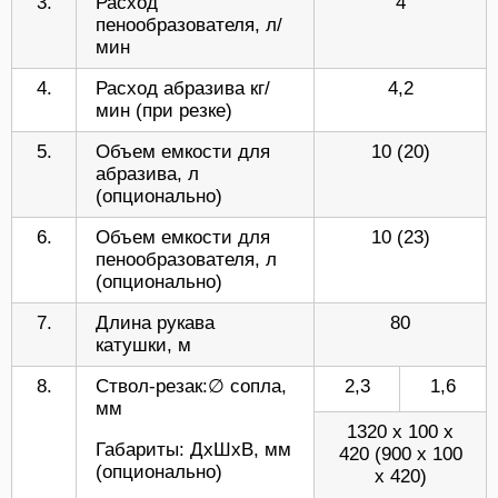
3.
Расход
4
пенообразователя, л/
мин
4.
Расход абразива кг/
4,2
мин (при резке)
5.
Объем емкости для
10 (20)
абразива, л
(опционально)
6.
Объем емкости для
10 (23)
пенообразователя, л
(опционально)
7.
Длина рукава
80
катушки, м
8.
Ствол-резак:∅ сопла,
2,3
1,6
мм
1320 х 100 х
Габариты: ДхШхВ, мм
420 (900 х 100
(опционально)
х 420)