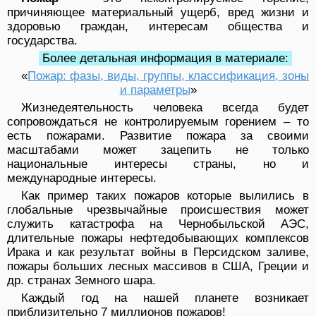
причиняющее материальный ущерб, вред жизни и
здоровью граждан, интересам общества и
государства.
Более детальная информация в материале:
«
Пожар: фазы, виды, группы, классификация, зоны
и параметры
»
Жизнедеятельность человека всегда будет
сопровождаться не контролируемым горением – то
есть пожарами. Развитие пожара за своими
масштабами может зацепить не только
национальные интересы страны, но и
международные интересы.
Как пример таких пожаров которые вылились в
глобальные чрезвычайные происшествия может
служить катастрофа на Чернобыльской АЭС,
длительные пожары нефтедобывающих комплексов
Ирака и как результат войны в Персидском заливе,
пожары больших лесных массивов в США, Греции и
др. странах Земного шара.
Каждый год на нашей планете возникает
приблизительно 7 миллионов пожаров!