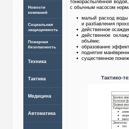
тонкораспылённой водой
с
обычным
насосом
норм
Новости
компаний
малый
расход воды
и разбавления
прох
действенное
осажде
действенное
охлаж
объёме
;
образование
эффект
поднятие
манёвренно
существенное
пониж
Тактико-те