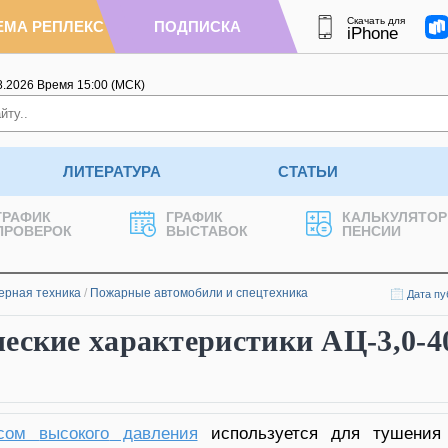
Скачать для
ЕМА РЕПЛЕКС
ПОДПИСКА
iPhone
8.2026
Время
15
:
00
(МСК)
ЛИТЕРАТУРА
СТАТЬИ
ГРАФИК
ГРАФИК
КАЛЬКУЛЯТОР
ПРОВЕРОК
ВЫСТАВОК
ПЕНСИИ
ерная техника
/
Пожарные автомобили и спецтехника
Дата пу
еские характеристики АЦ-3,0-4
осом
высокого
давления
используется
для тушения 