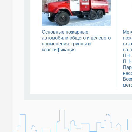
Основные пожарные
Мет
автомобили общего и целевого
пож
применения: группы и
газ
классификация
на 
ПН-
ПН-
Пар
нас
Воз
мет