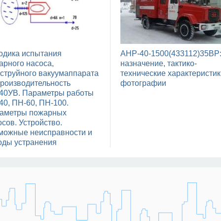
одика испытания
АНР-40-1500(433112)35ВР
арного насоса,
назначение, тактико-
оструйного вакуумаппарата
технические характеристик
производительность
фотографии
40УВ. Параметры работы
40, ПН-60, ПН-100.
аметры пожарных
осов. Устройство.
можные неисправности и
оды устранения