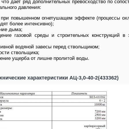
,
что
дает
ряд
дополнительных
превосходство
по
сопос
ального
давления:
 при
повышенном
огнетушащем
эффекте
(процессы
ох
одят
более
интенсивно
);
ние
дыма;
дение
газовой среды и
строительных
конструкций
в
ивной
водяной завесы
перед
ствольщиком;
сти ствольщика;
ение
ущерба
от
лишне
пролитой воды.
хнические характеристики АЦ-3,0-40-2(433362)