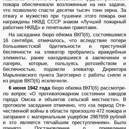
пожара обеспечивали возложенные на них задачи,
что позволило спасти десятки тысяч тонн зерна. За
отва­гу и мужество при тушении этого пожара они
награж­дены НКВД СССР знаком «Лучший пожарный
работ­ник НКВД» и почетными грамотами.
На заседании бюро обкома ВКП(б), состоявшемся
16 сентября, отмечалось, что вследствие потери
боль­шевистской бдительности и преступной
беспечности на элеватор пробрались враждебные
элементы, ранее находившиеся в заключении и
лагерях, которые, пользуясь ротозейством и
беспечностью, подожгли элеватор. Директора
Марьяновского пункта Заготзерно с работы сняли и
из рядов ВКП(б) исключили.
6 июня 1942 года
бюро обкома ВКП(б) рассмотре­
ло вопрос «О противопожарном состоянии заво­дов
города Омска и объектов сельской местности». В
протоколе заседания отмечено, что «за период Оте­
чественной войны в области произошло 472 пожара и
загорания с материальным ущербом 2987659 рублей
и это является тягчайшим преступлением». Было
при­нято Постановление о приведении