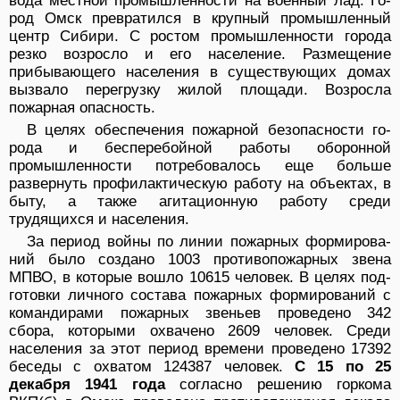
вода местной промышленности на военный лад. Го­
род Омск превратился в крупный промышленный
центр Сибири. С ростом промышленности города
рез­ко возросло и его население. Размещение
прибываю­щего населения в существующих домах
вызвало пере­грузку жилой площади. Возросла
пожарная опасность.
В целях обеспечения пожарной безопасности го­
рода и бесперебойной работы оборонной
промышлен­ности потребовалось еще больше
развернуть профи­лактическую работу на объектах, в
быту, а также аги­тационную работу среди
трудящихся и населения.
За период войны по линии пожарных формирова­
ний было создано 1003 противопожарных звена
МПВО, в которые вошло 10615 человек. В целях под­
готовки личного состава пожарных формирований с
командирами пожарных звеньев проведено 342
сбора, которыми охвачено 2609 человек. Среди
населения за этот период времени проведено 17392
беседы с ох­ватом 124387 человек.
С 15 по 25
декабря 1941 года
согласно решению горкома