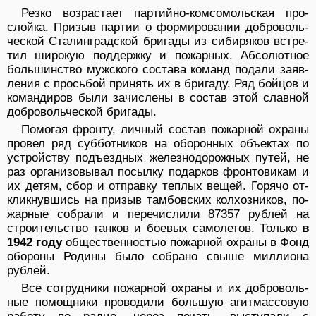
Резко возрастает партийно-комсомольская про­
слойка. Призыв партии о формировании доброволь­
ческой Сталинградской бригады из сибиряков встре­
тил широкую поддержку и пожарных. Абсолютное
большинство мужского состава команд подали заяв­
ления с просьбой принять их в бригаду. Ряд бойцов и
командиров были зачислены в состав этой славной
добровольческой бригады.
Помогая фронту, личный состав пожарной охраны
провел ряд субботников на оборонных объектах по
устройству подъездных железнодорожных путей, не
раз организовывал посылку подарков фронтовикам и
их детям, сбор и отправку теплых вещей. Горячо от­
кликнувшись на призыв тамбовских колхозников, по­
жарные собрали и перечислили 87357 рублей на
стро­ительство танков и боевых самолетов. Только
в
1942 году
общественностью пожарной охраны в Фонд
обо­роны Родины было собрано свыше миллиона
рублей.
Все сотрудники пожарной охраны и их доброволь­
ные помощники проводили большую агитмассовую