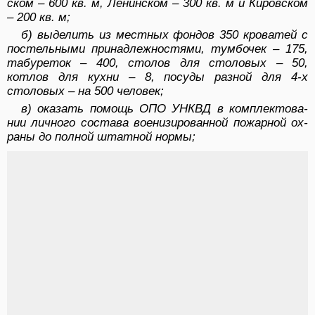
ском – 600 кв. м, Ленинском – 300 кв. м и Кировском
– 200 кв. м;
б) выделить из местных фондов 350 кроватей с
по­стельными принадлежностями, тумбочек – 175,
табу­реток – 400, столов для столовых – 50,
котлов для кух­ни – 8, посуды разной для 4-х
столовых – на 500 чело­век;
в) оказать помощь ОПО УНКВД в комплектова­
нии личного состава военизированной пожарной ох­
раны до полной штатной нормы;