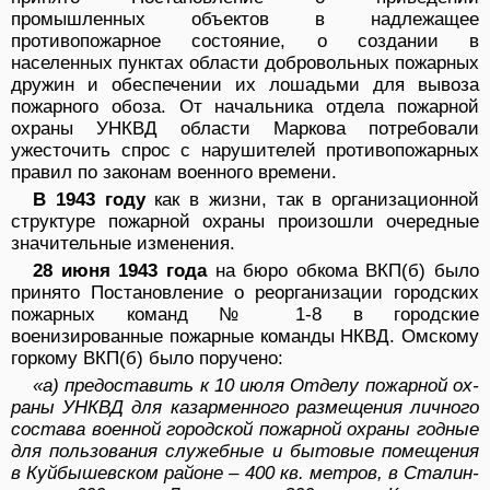
промышленных объектов в надлежащее
противопожарное состояние, о создании в
населенных пунктах области доброволь­ных пожарных
дружин и обеспечении их лошадьми для вывоза
пожарного обоза. От начальника отдела пожарной
охраны УНКВД области Маркова потребо­вали
ужесточить спрос с нарушителей противопожар­ных
правил по законам военного времени.
В 1943 году
как в жизни, так в организационной
структуре пожарной охраны произошли очередные
значительные изменения.
28 июня 1943 года
на бюро обкома ВКП(б) было
при­нято Постановление о реорганизации городских
по­жарных команд № 1-8 в городские
военизированные пожарные команды НКВД. Омскому
горкому ВКП(б) было поручено:
«а) предоставить к 10 июля Отделу пожарной ох­
раны УНКВД для казарменного размещения личного
состава военной городской пожарной охраны годные
для пользования служебные и бытовые помещения
в Куйбышевском районе – 400 кв. метров, в Сталин­