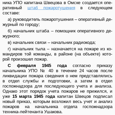
ника УПО капитана Швецова в Омске создается опе­
ративный
штаб пожаротушения
в следующем
составе:
а) руководитель пожаротушения – оперативный де­
журный по городу;
б) начальник штаба – помощник оперативного де­
журного;
в) начальник связи – начальник радиокода;
г) начальник тыла – назначается на пожаре из ко­
мандиров той команды, в районе (на объекте) кото­
рой произошел пожар.
С февраля 1945 года
согласно приказу
начальника УПО № 40 в течение 24 часов после
ликвидации по­жара сведения о нем представлялись
в отдел службы и подготовки, а затем в отдел
госпожнадзора для пос­ледующего учета и анализа.
Однако этот порядок уче­та пожаров не прижился, и
уже
15 марта 1945 года
ка­питан Швецов подписал
новый приказ, которым воз­ложил весь учет и анализ
пожаров на начальника от­дела госпожнадзора
техника-лейтенанта Ушакова.