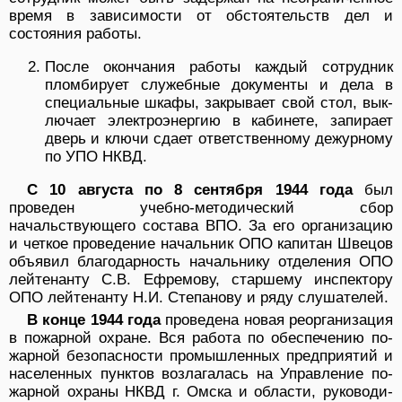
время в зависимости от обстоя­тельств дел и
состояния работы.
После окончания работы каждый сотрудник
пломбирует служеб­ные документы и дела в
специальные шкафы, закрывает свой стол, вык­
лючает электроэнергию в кабинете, запирает
дверь и ключи сдает ответ­ственному дежурному
по УПО НКВД.
С 10 августа по 8 сентября 1944 года
был
проведен учебно-методический сбор
начальствующего состава ВПО. За его организацию
и четкое проведение началь­ник ОПО капитан Швецов
объявил благодарность на­чальнику отделения ОПО
лейтенанту С.В. Ефремову, старшему инспектору
ОПО лейтенанту Н.И. Степано­ву и ряду слушателей.
В конце 1944 года
проведена новая реорганизация
в пожарной охране. Вся работа по обеспечению по­
жарной безопасности промышленных предприятий и
населенных пунктов возлагалась на Управление по­
жарной охраны НКВД г. Омска и области, руководи­