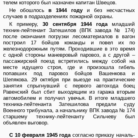
телем которого был назначен капитан Швецов.
Не обошлось
в 1944 году
и без несчастных
случаев в подразделениях пожарной охраны.
К примеру,
30 сентября 1944 года
младший
техник-лейтенант Затешилов (ВПК завода № 174)
после окон­чания погрузки лесоматериалов в вагон
построил 17 бойцов команды и повел их по
железнодорожным путям. Проходившие в это время
с одной стороны ма­невровый паровоз, а с другой –
пассажирский поезд встретились между собой на
месте идущего строя, где и произошла гибель
попавших под паровоз бойцов Вашенкова и
Шепякова. 29 октября при выезде на практические
занятия спрыгнувший с первого авто­хода боец
Равенский был сбит выходящим из гаража вторым
автомобилем и получил увечья. В итоге млад­шего
техника-лейтенанта Затешилова предали суду
Военного трибунала, а начальнику ВПК завода № 174
старшему технику-лейтенанту Сильчеву был
объявлен выговор.
С 10 февраля 1945 года
согласно приказу началь­