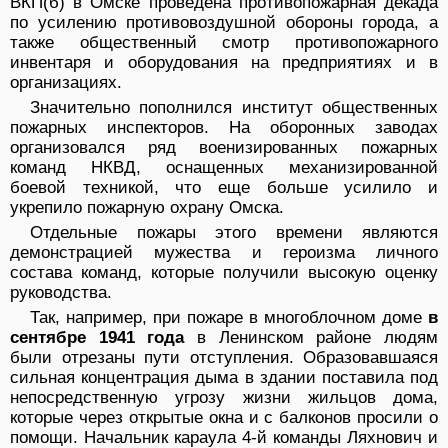
ВКП(б) в Омске проведе­на противопожарная декада
по усилению противовоз­душной обороны города, а
также общественный смотр противопожарного
инвентаря и оборудования на пред­приятиях и в
организациях.
Значительно пополнился институт общественных
пожарных инспекторов. На оборонных заводах
организовался ряд военизированных пожарных
команд НКВД, оснащенных механизированной
боевой техни­кой, что еще больше усилило и
укрепило пожарную охрану Омска.
Отдельные пожары этого времени являются
демон­страцией мужества и героизма личного
состава ко­манд, которые получили высокую оценку
руководства.
Так, например, при пожаре в многоблочном доме
в
сентябре 1941 года
в Ленинском районе людям
были отрезаны пути отступления. Образовавшаяся
сильная концентрация дыма в здании поставила под
непосред­ственную угрозу жизни жильцов дома,
которые через открытые окна и с балконов просили о
помощи. На­чальник караула 4-й команды Ляхнович и