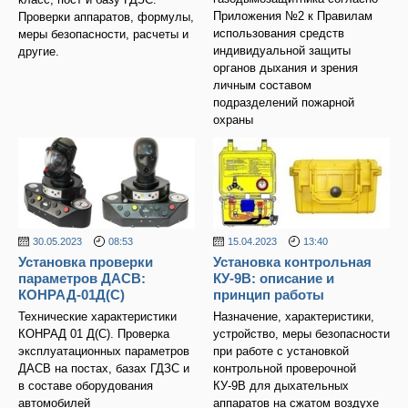
Приложения №2 к Правилам
Проверки аппаратов, формулы,
использования средств
меры безопасности, расчеты и
индивидуальной защиты
другие.
органов дыхания и зрения
личным составом
подразделений пожарной
охраны
30.05.2023
08:53
15.04.2023
13:40
Установка проверки
Установка контрольная
параметров ДАСВ:
КУ-9В: описание и
КОНРАД-01Д(С)
принцип работы
Технические характеристики
Назначение, характеристики,
КОНРАД 01 Д(С). Проверка
устройство, меры безопасности
эксплуатационных параметров
при работе с установкой
ДАСВ на постах, базах ГДЗС и
контрольной проверочной
в составе оборудования
КУ-9В для дыхательных
автомобилей
аппаратов на сжатом воздухе