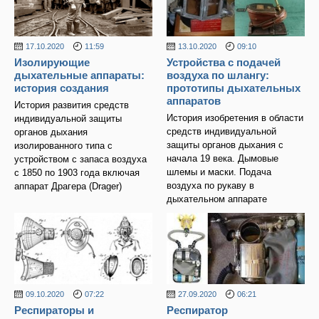
17.10.2020
11:59
13.10.2020
09:10
Изолирующие
Устройства с подачей
дыхательные аппараты:
воздуха по шлангу:
история создания
прототипы дыхательных
аппаратов
История развития средств
История изобретения в области
индивидуальной защиты
средств индивидуальной
органов дыхания
защиты органов дыхания с
изолированного типа с
начала 19 века. Дымовые
устройством с запаса воздуха
шлемы и маски. Подача
с 1850 по 1903 года включая
воздуха по рукаву в
аппарат Драгера (Drager)
дыхательном аппарате
09.10.2020
07:22
27.09.2020
06:21
Респираторы и
Респиратор