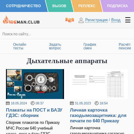
СОТРУДНИЧЕСТВО
ВЫЗОВ
РЕПЛЕКС
ПОДПИСКА
Регистрация
/
Вход
Онлайн
Задать
График
Расчёт
тесты
вопрос
смен
пенсии
Дыхательные аппараты
18.05.2024
08:37
31.05.2023
18:54
Плакаты на ПОСТ и БАЗУ
Личная карточка
ГДЗС: сборник
газодымозащитника: для
печати по 640 Приказу
Сборник плакатов по Приказу
Личная карточка
МЧС России 640 учебный
газодымозащитника согласно
класс, пост и базу ГДЗС.