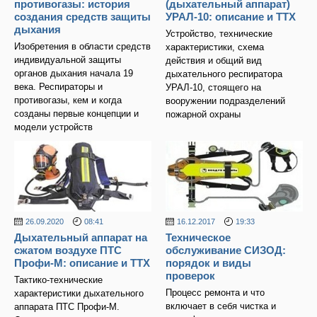
противогазы: история
(дыхательный аппарат)
создания средств защиты
УРАЛ-10: описание и ТТХ
дыхания
Устройство, технические
Изобретения в области средств
характеристики, схема
индивидуальной защиты
действия и общий вид
органов дыхания начала 19
дыхательного респиратора
века. Респираторы и
УРАЛ-10, стоящего на
противогазы, кем и когда
вооружении подразделений
созданы первые концепции и
пожарной охраны
модели устройств
26.09.2020
08:41
16.12.2017
19:33
Дыхательный аппарат на
Техническое
сжатом воздухе ПТС
обслуживание СИЗОД:
Профи-М: описание и ТТХ
порядок и виды
проверок
Тактико-технические
Процесс ремонта и что
характеристики дыхательного
включает в себя чистка и
аппарата ПТС Профи-М.