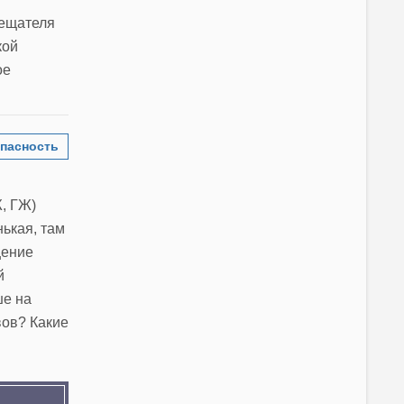
вещателя
кой
ое
пасность
Ж, ГЖ)
ькая, там
щение
й
ше на
вов? Какие