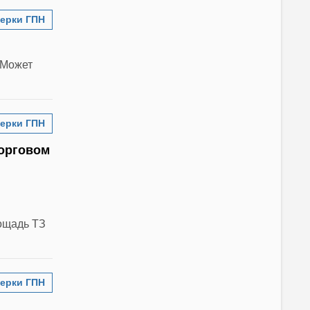
ерки ГПН
 Может
ерки ГПН
торговом
ощадь ТЗ
ерки ГПН