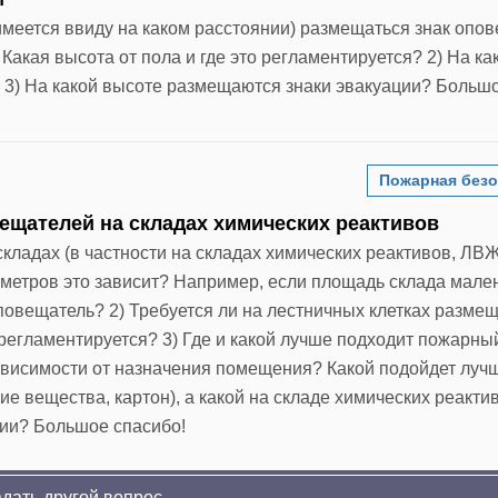
(имеется ввиду на каком расстоянии) размещаться знак опо
Какая высота от пола и где это регламентируется? 2) На ка
 3) На какой высоте размещаются знаки эвакуации? Больш
Пожарная безо
щателей на складах химических реактивов
складах (в частности на складах химических реактивов, ЛВ
метров это зависит? Например, если площадь склада мален
оповещатель? 2) Требуется ли на лестничных клетках разме
егламентируется? 3) Где и какой лучше подходит пожарны
 зависимости от назначения помещения? Какой подойдет луч
ие вещества, картон), а какой на складе химических реакти
мии? Большое спасибо!
дать другой вопрос