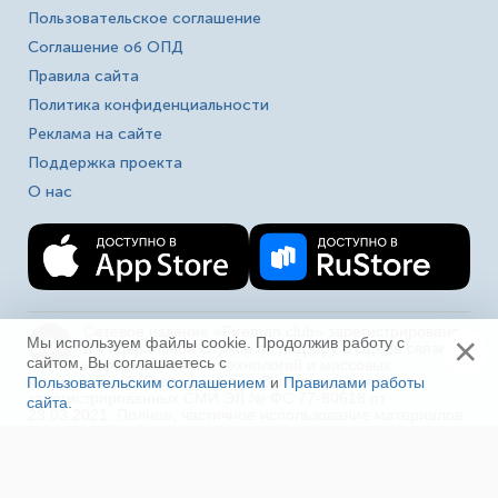
Пользовательское соглашение
Соглашение об ОПД
Правила сайта
Политика конфиденциальности
Реклама на сайте
Поддержка проекта
О нас
Сетевое издание «Fireman.club» зарегистрировано
×
16+
Мы используем файлы cookie. Продолжив работу с
в Федеральной службе по надзору в сфере связи,
сайтом, Вы соглашаетесь с
информационных технологий и массовых
коммуникаций (Роскомнадзор). Выписка из реестра
Пользовательским соглашением
и
Правилами работы
зарегистрированных СМИ ЭЛ № ФС 77-80618 от
сайта
.
Ещё
23.03.2021. Полное, частичное использование материалов
в соц. сетях, печати, ТВ и радио без индексируемой
гиперссылки на fireman.club или без указания сайта как
источника, а так же перепечатка материалов - запрещено!
Иная правовая информация.