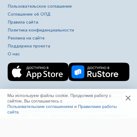
Пользовательское соглашение
Соглашение об ОПД
Правила сайта
Политика конфиденциальности
Реклама на сайте
Поддержка проекта
О нас
Сетевое издание «Fireman.club» зарегистрировано
×
16+
Мы используем файлы cookie. Продолжив работу с
в Федеральной службе по надзору в сфере связи,
сайтом, Вы соглашаетесь с
информационных технологий и массовых
коммуникаций (Роскомнадзор). Выписка из реестра
Пользовательским соглашением
и
Правилами работы
зарегистрированных СМИ ЭЛ № ФС 77-80618 от
сайта
.
Ещё
23.03.2021. Полное, частичное использование материалов
в соц. сетях, печати, ТВ и радио без индексируемой
гиперссылки на fireman.club или без указания сайта как
источника, а так же перепечатка материалов - запрещено!
Иная правовая информация.