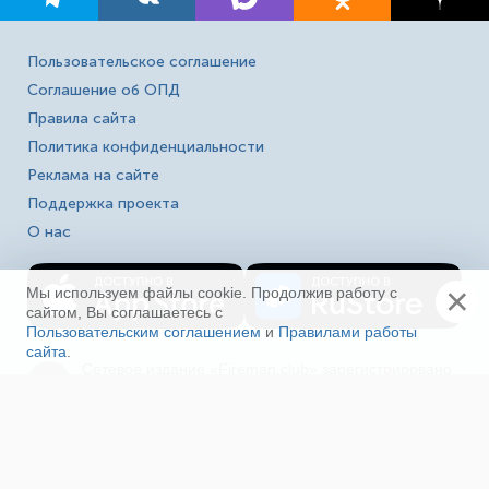
Пользовательское соглашение
Соглашение об ОПД
Правила сайта
Политика конфиденциальности
Реклама на сайте
Поддержка проекта
О нас
×
Мы используем файлы cookie. Продолжив работу с
сайтом, Вы соглашаетесь с
Пользовательским соглашением
и
Правилами работы
сайта
.
Ещё
Сетевое издание «Fireman.club» зарегистрировано
16+
в Федеральной службе по надзору в сфере связи,
информационных технологий и массовых
коммуникаций (Роскомнадзор). Выписка из реестра
зарегистрированных СМИ ЭЛ № ФС 77-80618 от
23.03.2021. Полное, частичное использование материалов
в соц. сетях, печати, ТВ и радио без индексируемой
гиперссылки на fireman.club или без указания сайта как