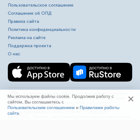
Пользовательское соглашение
Соглашение об ОПД
Правила сайта
Политика конфиденциальности
Реклама на сайте
Поддержка проекта
О нас
Сетевое издание «Fireman.club» зарегистрировано
×
16+
Мы используем файлы cookie. Продолжив работу с
в Федеральной службе по надзору в сфере связи,
сайтом, Вы соглашаетесь с
информационных технологий и массовых
коммуникаций (Роскомнадзор). Выписка из реестра
Пользовательским соглашением
и
Правилами работы
зарегистрированных СМИ ЭЛ № ФС 77-80618 от
сайта
.
Ещё
23.03.2021. Полное, частичное использование материалов
в соц. сетях, печати, ТВ и радио без индексируемой
гиперссылки на fireman.club или без указания сайта как
источника, а так же перепечатка материалов - запрещено!
Иная правовая информация.