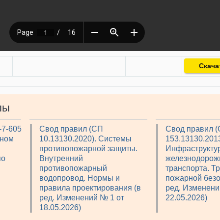
Скача
лы
-7-605
Свод правил (СП
Свод правил 
рном
10.13130.2020). Системы
153.13130.2013
противопожарной защиты.
Инфраструкту
по
Внутренний
железнодорож
противопожарный
транспорта. Т
водопровод. Нормы и
пожарной безо
правила проектирования (в
ред. Изменени
ред. Изменений № 1 от
22.05.2026)
18.05.2026)