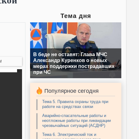
ской
Тема дня
В беде не оставят: Глава МЧС
Александр Куренков о новых
!
мерах поддержки пострадавших
при ЧС
Популярное сегодня
Тема 5. Правила охраны труда при
работе на средствах связи
Аварийно-спасательные работы и
неотложные работы при ликвидации
чрезвычайных ситуаций (АСДНР)
Тема 6. Электрический ток и