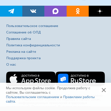
Пользовательское соглашение
Соглашение об ОПД
Правила сайта
Политика конфиденциальности
Реклама на сайте
Поддержка проекта
О нас
×
Мы используем файлы cookie. Продолжив работу с
сайтом, Вы соглашаетесь с
Сетевое издание «Fireman.club» зарегистрировано
Пользовательским соглашением
и
Правилами работы
16+
в Федеральной службе по надзору в сфере связи,
сайта
.
Ещё
информационных технологий и массовых
коммуникаций (Роскомнадзор). Выписка из реестра
зарегистрированных СМИ ЭЛ № ФС 77-80618 от