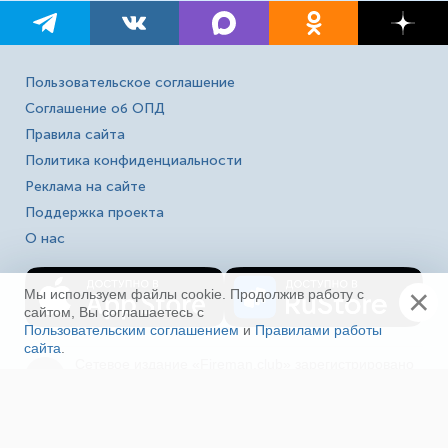
Пользовательское соглашение
Соглашение об ОПД
Правила сайта
Политика конфиденциальности
Реклама на сайте
Поддержка проекта
О нас
×
Мы используем файлы cookie. Продолжив работу с
сайтом, Вы соглашаетесь с
Пользовательским соглашением
и
Правилами работы
сайта
.
Ещё
Сетевое издание «Fireman.club» зарегистрировано
16+
в Федеральной службе по надзору в сфере связи,
информационных технологий и массовых
коммуникаций (Роскомнадзор). Выписка из реестра
зарегистрированных СМИ ЭЛ № ФС 77-80618 от
23.03.2021. Полное, частичное использование материалов