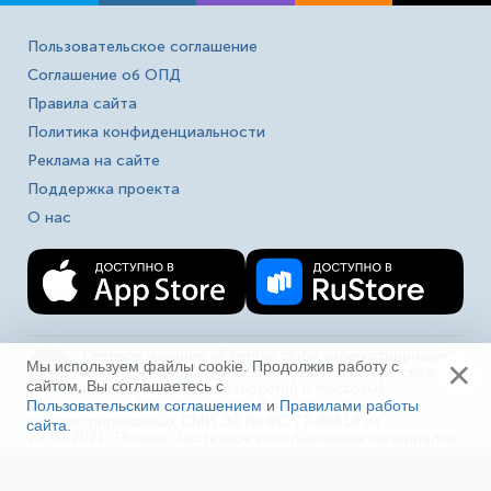
Пользовательское соглашение
Соглашение об ОПД
Правила сайта
Политика конфиденциальности
Реклама на сайте
Поддержка проекта
О нас
Сетевое издание «Fireman.club» зарегистрировано
×
16+
Мы используем файлы cookie. Продолжив работу с
в Федеральной службе по надзору в сфере связи,
сайтом, Вы соглашаетесь с
информационных технологий и массовых
коммуникаций (Роскомнадзор). Выписка из реестра
Пользовательским соглашением
и
Правилами работы
зарегистрированных СМИ ЭЛ № ФС 77-80618 от
сайта
.
Ещё
23.03.2021. Полное, частичное использование материалов
в соц. сетях, печати, ТВ и радио без индексируемой
гиперссылки на fireman.club или без указания сайта как
источника, а так же перепечатка материалов - запрещено!