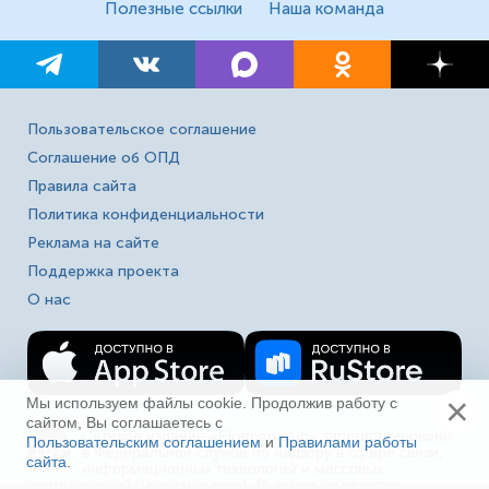
Полезные ссылки
Наша команда
Пользовательское соглашение
Соглашение об ОПД
Правила сайта
Политика конфиденциальности
Реклама на сайте
Поддержка проекта
О нас
×
Мы используем файлы cookie. Продолжив работу с
сайтом, Вы соглашаетесь с
Сетевое издание «Fireman.club» зарегистрировано
Пользовательским соглашением
и
Правилами работы
16+
в Федеральной службе по надзору в сфере связи,
сайта
.
Ещё
информационных технологий и массовых
коммуникаций (Роскомнадзор). Выписка из реестра