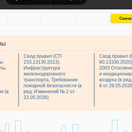
Скача
лы
Свод правил (СП
Свод правил 
мы
153.13130.2013).
60.13330.2020
ты.
Инфраструктура
2003 Отоплени
железнодорожного
и кондициони
транспорта. Требования
воздуха (в ре
пожарной безопасности (в
6 от 26.05.2026
я (в
ред. Изменений № 2 от
22.05.2026)