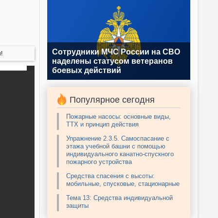
Сотрудники МЧС России на СВО
!
наделены статусом ветеранов
боевых действий
Популярное сегодня
Пожарные насосы: основные виды,
ТТХ и принцип действия
Упражнение 2.3.5. Самоспасание с
этажа учебной башни с помощью
индивидуального канатно-спускного
пожарного устройства
Средства спасения с высоты:
мобильные, спусковые, стационарные
Тема 13: Средства индивидуальной
защиты