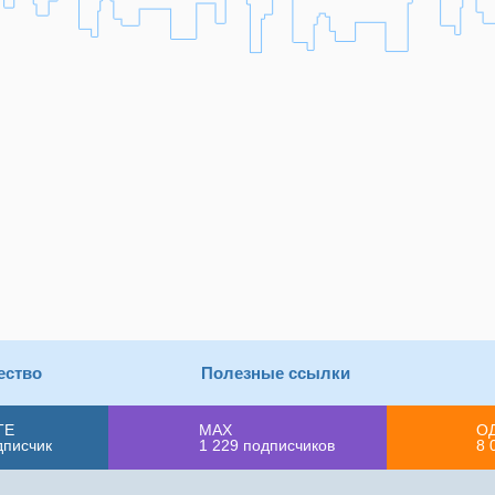
ество
Полезные ссылки
ТЕ
MAX
О
дписчик
1 229
подписчиков
8 