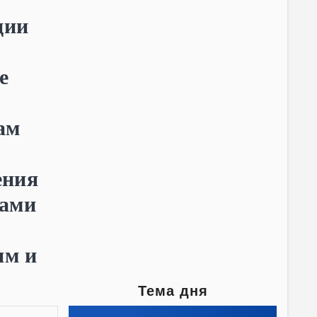
ции
е
ам
ения
нами
ям и
Тема дня