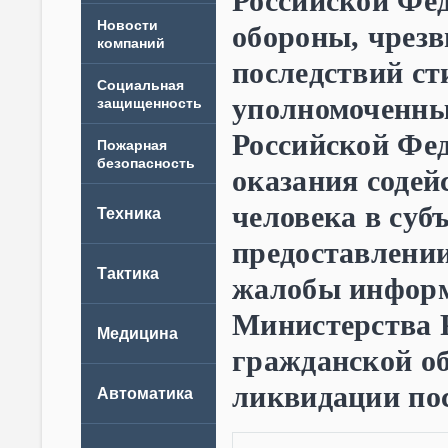
Российской Фе
Новости
обороны, чрез
компаний
последствий ст
уполномоченным
Российской Фед
оказания содей
человека в суб
предоставлении
жалобы инфор
Министерства 
гражданской о
ликвидации по