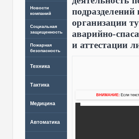
деятельность п
Новости
подразделений 
компаний
организации т
аварийно-спаса
и аттестации л
ВНИМАНИЕ:
Если текст