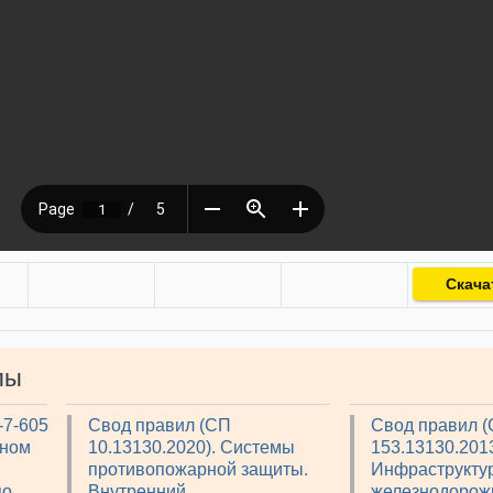
Скача
лы
-7-605
Свод правил (СП
Свод правил 
рном
10.13130.2020). Системы
153.13130.2013
противопожарной защиты.
Инфраструкту
по
Внутренний
железнодорож