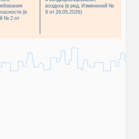
ребования
воздуха (в ред. Изменений №
пасности (в
6 от 26.05.2026)
й № 2 от