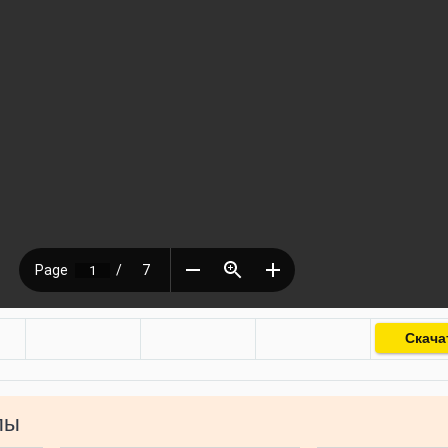
Скача
лы