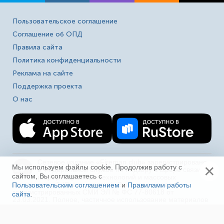
Пользовательское соглашение
Соглашение об ОПД
Правила сайта
Политика конфиденциальности
Реклама на сайте
Поддержка проекта
О нас
Сетевое издание «Fireman.club» зарегистрировано
×
16+
Мы используем файлы cookie. Продолжив работу с
в Федеральной службе по надзору в сфере связи,
сайтом, Вы соглашаетесь с
информационных технологий и массовых
коммуникаций (Роскомнадзор). Выписка из реестра
Пользовательским соглашением
и
Правилами работы
зарегистрированных СМИ ЭЛ № ФС 77-80618 от
сайта
.
Ещё
23.03.2021. Полное, частичное использование материалов
в соц. сетях, печати, ТВ и радио без индексируемой
гиперссылки на fireman.club или без указания сайта как
источника, а так же перепечатка материалов - запрещено!