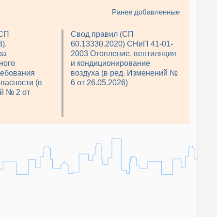
Ранее добавленные
(СП
Свод правил (СП
).
60.13330.2020) СНиП 41-01-
ра
2003 Отопление, вентиляция
ного
и кондиционирование
ребования
воздуха (в ред. Изменений №
пасности (в
6 от 26.05.2026)
й № 2 от