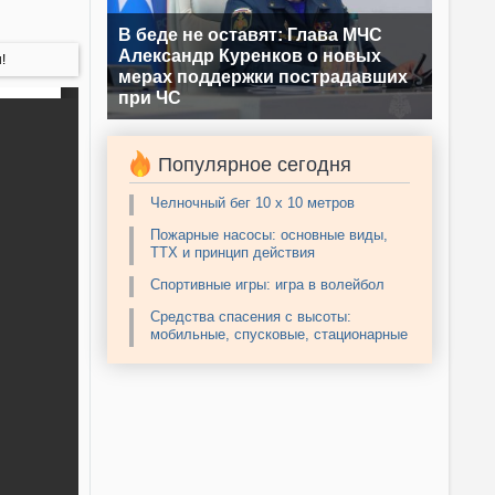
В беде не оставят: Глава МЧС
Александр Куренков о новых
!
мерах поддержки пострадавших
при ЧС
Популярное сегодня
Челночный бег 10 х 10 метров
Пожарные насосы: основные виды,
ТТХ и принцип действия
Спортивные игры: игра в волейбол
Средства спасения с высоты:
мобильные, спусковые, стационарные