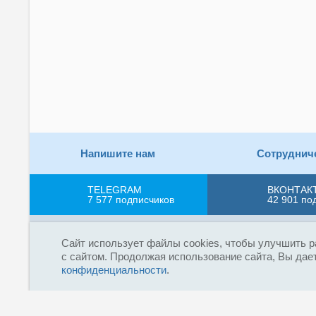
Напишите нам
Сотруднич
TELEGRAM
ВКОНТАК
7 577
подписчиков
42 901
по
Пользовательское соглашение
Соглашение об ОП
Сайт использует файлы cookies, чтобы улучшить р
с сайтом. Продолжая использование сайта, Вы дает
Сетевое издание «Fireman.club» зарегистриров
конфиденциальности
.
16+
(Роскомнадзор). Выписка из реестра зарегистрир
радио без индексируемой гиперссылки на fireman
На сайте «Fireman.club» используются файлы co