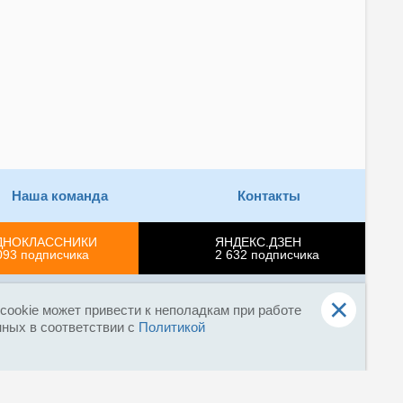
Наша команда
Контакты
ДНОКЛАССНИКИ
ЯНДЕКС.ДЗЕН
093
подписчика
2 632
подписчика
×
Реклама на сайте
Поддержка проекта
О нас
ookie может привести к неполадкам при работе
нных в соответствии с
Политикой
ных технологий и массовых коммуникаций
использование материалов в соц. сетях, печати, ТВ и
 материалов - запрещено!
Иная правовая информация.
оспособности. Отключение файлов cookie может привести