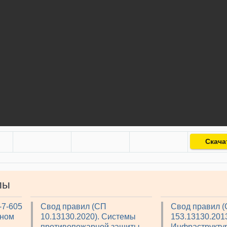
Скача
лы
-7-605
Свод правил (СП
Свод правил 
рном
10.13130.2020). Системы
153.13130.2013
противопожарной защиты.
Инфраструкту