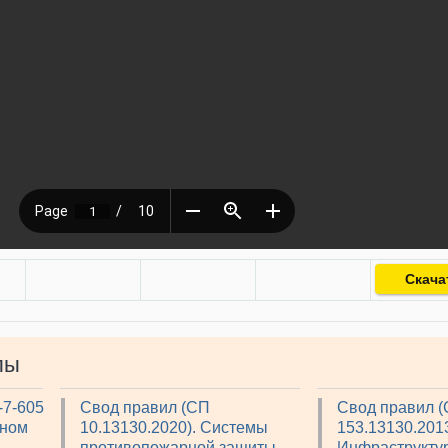
Скача
лы
-7-605
Свод правил (СП
Свод правил 
рном
10.13130.2020). Системы
153.13130.2013
противопожарной защиты.
Инфраструкту