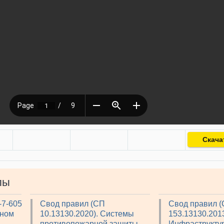
Скача
лы
-7-605
Свод правил (СП
Свод правил 
рном
10.13130.2020). Системы
153.13130.2013
противопожарной защиты.
Инфраструкту