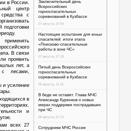
Заключительный день
ии в России.
Всероссийских
ьный центр
горноспасательных
 средства с
соревнований в Кузбассе
рганизовать
07 августа, 07:54
й подготовки
ериоду.
Настоящее испытание для юных
спасателей: итоги этапа
применять
«Поисково-спасательные
оссийского
работы в зоне ЧС»
ела. В связи
07 августа, 07:18
или проявить
ошлых лет, а
Пятый день Всероссийских
 с лесами,
горноспасательных
соревнований в Кузбассе
ы и усиление
06 августа, 11:16
жары.
В беде не оставят: Глава МЧС
ходящихся в
Александр Куренков о новых
территориях.
мерах поддержки пострадавших
при ЧС
тельности и
угое.
06 августа, 07:23
рам всех 27
Сотрудники МЧС России