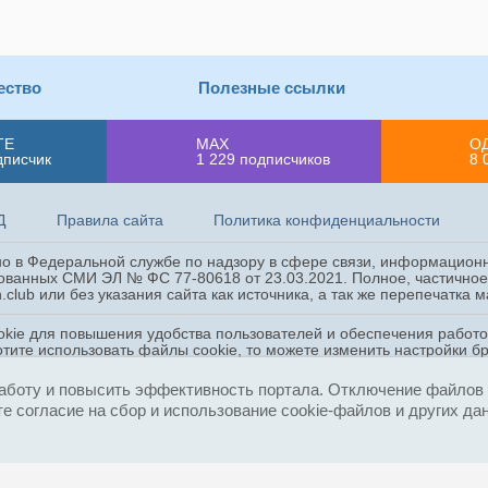
ество
Полезные ссылки
ТЕ
MAX
О
дписчик
1 229
подписчиков
8 
Д
Правила сайта
Политика конфиденциальности
ано в Федеральной службе по надзору в сфере связи, информацион
ованных СМИ ЭЛ № ФС 77-80618 от 23.03.2021. Полное, частичное 
.club или без указания сайта как источника, а так же перепечатка
okie для повышения удобства пользователей и обеспечения работ
отите использовать файлы cookie, то можете изменить настройки б
, других данных в соответствии с
Политикой конфиденциальности
аботу и повысить эффективность портала. Отключение файлов c
е согласие на сбор и использование cookie-файлов и других да