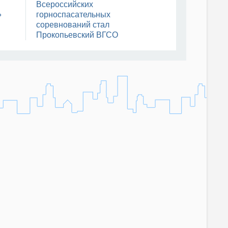
Всероссийских
05 августа, 07:03
»
горноспасательных
соревнований стал
В Саранске дан старт
Чемпионату и Первенству МЧС
Прокопьевский ВГСО
России по пожарно-
спасательному спорту на приз
главы Республики Мордовия
04 августа, 18:01
Сборная команда
Всероссийской федерации
зимнего плавания участвует в
Кубке мира по зимнему
плаванию
04 августа, 16:04
Сотрудники МЧС России на СВО
наделены статусом ветеранов
боевых действий
04 августа, 15:31
Мордовия получила новую
спецтехнику
04 августа, 15:24