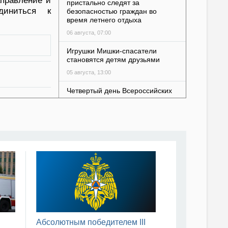
аправление и
пристально следят за
диниться к
безопасностью граждан во
время летнего отдыха
06 августа, 07:00
Игрушки Мишки-спасатели
становятся детям друзьями
05 августа, 13:00
Четвертый день Всероссийских
горноспасательных
соревнований в Кузбассе
05 августа, 11:00
МЧС России и ПСБ будут
оказывать поддержку жителям
пострадавших при
чрезвычайных ситуациях
регионов
05 августа, 10:00
В Петербурге стартовал
отборочный этап соревнований
Абсолютным победителем III
«Трасса-01»