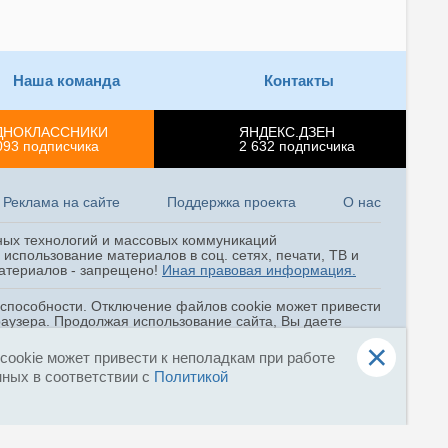
Опрос по знаниям и навыкам
окaзания первой помощи
04 августа, 14:16
Наша команда
Контакты
Международные сборы
спасателей стартовали в
ДНОКЛАССНИКИ
ЯНДЕКС.ДЗЕН
Северной Осетии
093
подписчика
2 632
подписчика
04 августа, 13:30
Реклама на сайте
Поддержка проекта
О нас
«Атмосфера» с пожарными
знаниями от МЧС России
ных технологий и массовых коммуникаций
04 августа, 11:51
использование материалов в соц. сетях, печати, ТВ и
 материалов - запрещено!
Иная правовая информация.
Третий день Всероссийских
горноспасательных
оспособности. Отключение файлов cookie может привести
соревнований в Кузбассе
раузера. Продолжая использование сайта, Вы даете
и
Соглашением об ОПД
.
04 августа, 10:31
×
ookie может привести к неполадкам при работе
нных в соответствии с
Политикой
Навыки оперативного
реагирования с воздуха на ЧС
проработали спасатели Центра
«Лидер» МЧС России