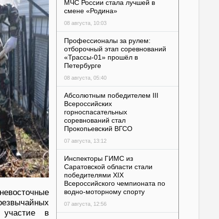
МЧС России стала лучшей в
смене «Родина»
08 августа, 10:03
Профессионалы за рулем:
отборочный этап соревнований
«Трассы-01» прошёл в
Петербурге
08 августа, 05:40
Абсолютным победителем III
Всероссийских
горноспасательных
соревнований стал
Прокопьевский ВГСО
07 августа, 13:12
Инспекторы ГИМС из
Саратовской области стали
победителями XIX
Всероссийского чемпионата по
евосточные
водно-моторному спорту
езвычайных
07 августа, 12:56
 участие в