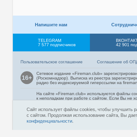
Напишите нам
Сотруднич
TELEGRAM
ВКОНТАК
7 577
подписчиков
42 901
по
Пользовательское соглашение
Соглашение об ОП
Сетевое издание «Fireman.club» зарегистриров
16+
(Роскомнадзор). Выписка из реестра зарегистрир
радио без индексируемой гиперссылки на fireman
На сайте «Fireman.club» используются файлы co
к неполадкам при работе с сайтом. Если Вы не х
согласие на сбор и использование cookie-файлов
Сайт использует файлы cookies, чтобы улучшить р
с сайтом. Продолжая использование сайта, Вы дает
Copyright © 2015 - 2026
конфиденциальности
.
«Fireman.club»