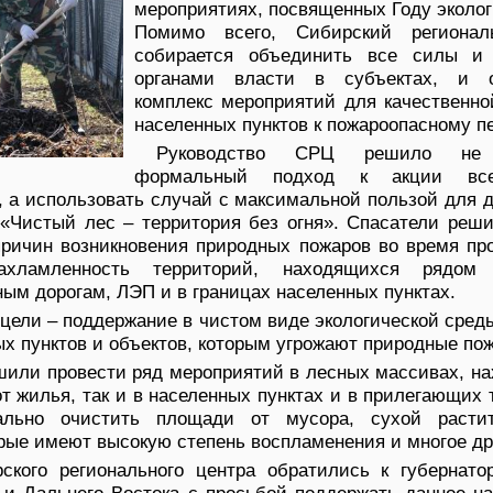
мероприятиях, посвященных Году эколог
Помимо всего, Сибирский регионал
собирается объединить все силы и
органами власти в субъектах, и о
комплекс мероприятий для качественно
населенных пунктов к пожароопасному п
Руководство СРЦ решило не 
формальный подход к акции всер
 а использовать случай с максимальной пользой для д
 «Чистый лес – территория без огня». Спасатели реш
причин возникновения природных пожаров во время пр
ахламленность территорий, находящихся рядом
ым дорогам, ЛЭП и в границах населенных пунктах.
 цели – поддержание в чистом виде экологической сред
х пунктов и объектов, которым угрожают природные по
или провести ряд мероприятий в лесных массивах, на
т жилья, так и в населенных пунктах и в прилегающих 
ально очистить площади от мусора, сухой расти
рые имеют высокую степень воспламенения и многое др
ского регионального центра обратились к губернато