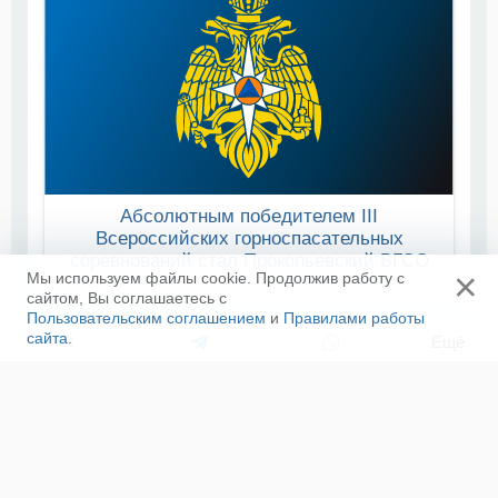
Абсолютным победителем III
Всероссийских горноспасательных
соревнований стал Прокопьевский ВГСО
×
Мы используем файлы cookie. Продолжив работу с
сайтом, Вы соглашаетесь с
Пользовательским соглашением
и
Правилами работы
сайта
.
Ещё
ЛЕНТА НОВОСТЕЙ
В Мордовии завершились всероссийские
соревнования по пожарно-спасательному спорту
08 августа, 12:00
Команда молодых сотрудников МЧС России