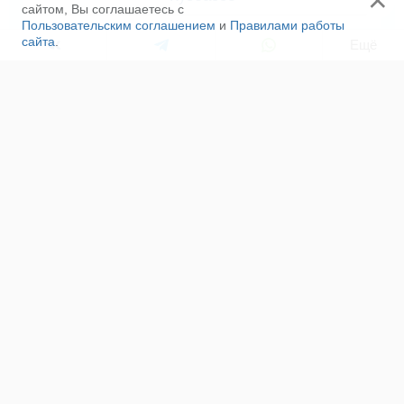
×
сайтом, Вы соглашаетесь с
Пользовательским соглашением
и
Правилами работы
сайта
.
Ещё
ЛЕНТА НОВОСТЕЙ
Профессионалы за рулем: отборочный этап
соревнований «Трассы-01» прошёл в Петербурге
08 августа, 05:40
Абсолютным победителем III Всероссийских
горноспасательных соревнований стал
Прокопьевский ВГСО
07 августа, 13:12
Инспекторы ГИМС из Саратовской области стали
победителями XIX Всероссийского чемпионата
по водно-моторному спорту
07 августа, 12:56
Заключительный день Всероссийских
горноспасательных соревнований в Кузбассе