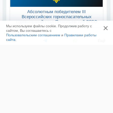
Абсолютным победителем III
Всероссийских горноспасательных
соревнований стал Прокопьевский ВГСО
×
Мы используем файлы cookie. Продолжив работу с
сайтом, Вы соглашаетесь с
Пользовательским соглашением
и
Правилами работы
сайта
.
Ещё
ЛЕНТА НОВОСТЕЙ
В Мордовии завершились всероссийские
соревнования по пожарно-спасательному спорту
08 августа, 12:00
Команда молодых сотрудников МЧС России
стала лучшей в смене «Родина»
08 августа, 10:03
Профессионалы за рулем: отборочный этап
соревнований «Трассы-01» прошёл в Петербурге
08 августа, 05:40