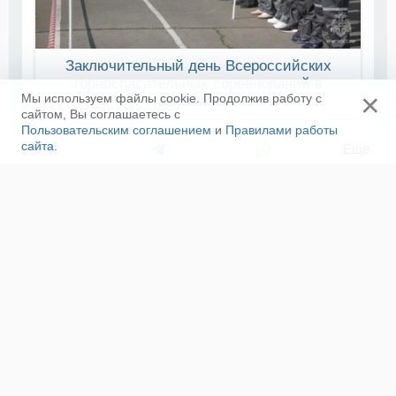
Заключительный день Всероссийских
горноспасательных соревнований в
×
Мы используем файлы cookie. Продолжив работу с
Кузбассе
сайтом, Вы соглашаетесь с
Пользовательским соглашением
и
Правилами работы
сайта
.
Ещё
ЛЕНТА НОВОСТЕЙ
Профессионалы за рулем: отборочный этап
соревнований «Трассы-01» прошёл в Петербурге
08 августа, 05:40
Абсолютным победителем III Всероссийских
горноспасательных соревнований стал
Прокопьевский ВГСО
07 августа, 13:12
Инспекторы ГИМС из Саратовской области стали