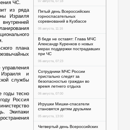
07 августа, 07:18
вения ЧС.
оит из ряда
Пятый день Всероссийских
оны Израиля
горноспасательных
соревнований в Кузбассе
 внутренней
анирования
06 августа, 11:16
ационального
В беде не оставят: Глава МЧС
м.
Александр Куренков о новых
ского плана
мерах поддержки пострадавших
резвычайных
при ЧС
06 августа, 07:23
 управления
Сотрудники МЧС России
 Израиля и
пристально следят за
ской службы
безопасностью граждан во
время летнего отдыха
 годы тесно
06 августа, 07:00
 году Россия
Игрушки Мишки-спасатели
Министерство
становятся детям друзьями
. Экипажи
05 августа, 13:00
ространения
Четвертый день Всероссийских