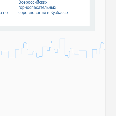
Всероссийской федерации
и
Всероссийских
зимнего плавания участвует в
горноспасательных
Кубке мира по зимнему
а по
соревнований в Кузбассе
плаванию
04 августа, 16:04
Сотрудники МЧС России на СВО
наделены статусом ветеранов
боевых действий
04 августа, 15:31
Мордовия получила новую
спецтехнику
04 августа, 15:24
Опрос по знаниям и навыкам
окaзания первой помощи
04 августа, 14:16
Международные сборы
спасателей стартовали в
Северной Осетии
04 августа, 13:30