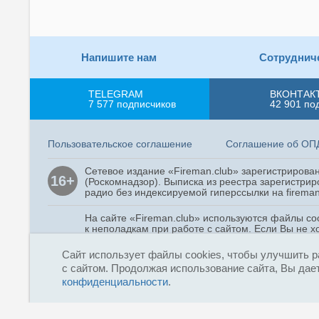
Напишите нам
Сотруднич
TELEGRAM
ВКОНТАК
7 577
подписчиков
42 901
по
Пользовательское соглашение
Соглашение об ОП
Сетевое издание «Fireman.club» зарегистриров
16+
(Роскомнадзор). Выписка из реестра зарегистрир
радио без индексируемой гиперссылки на fireman
На сайте «Fireman.club» используются файлы co
к неполадкам при работе с сайтом. Если Вы не х
согласие на сбор и использование cookie-файлов
Сайт использует файлы cookies, чтобы улучшить р
с сайтом. Продолжая использование сайта, Вы дает
Copyright © 2015 - 2026
конфиденциальности
.
«Fireman.club»