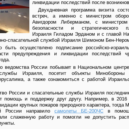
ликвидации последствий после возникно
Двухдневная программа визита сост
встреч, а именно с министром обор
Авигдором Либерманом, с министром
безопасности и стратегического пл
Израиля Гиладом Эрданом и с главой Н
рно-спасательной службой Израиля Шимоном Бен-Неро
 быть осуществлено подписание российско-израиль
асти предупреждения и ликвидации последствий ч
года.
го ведомства России побывает в Национальном центре
й службы Израиля, посетит объекты Минобороны
ерусалима, а также ознакомиться с работой Израиль
тво России и спасательные службы Израиля последние
т помощь и поддержку друг другу. Например, в 2016
видации крупных пожаров природного характера, тогда 
ий России направило
самолеты БЕ-200ЧС
в помощь
али слаженную работу и помогли не допустить расп
пункты.