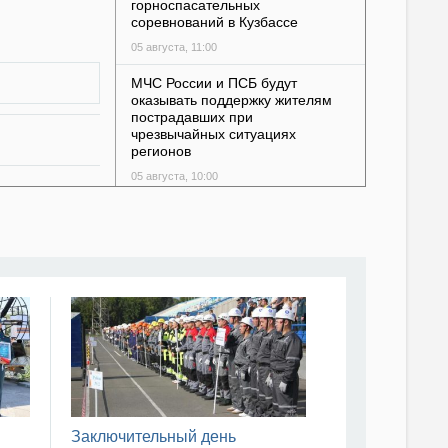
горноспасательных
соревнований в Кузбассе
05 августа, 11:00
МЧС России и ПСБ будут
оказывать поддержку жителям
пострадавших при
чрезвычайных ситуациях
регионов
05 августа, 10:00
В Петербурге стартовал
отборочный этап соревнований
«Трасса-01»
05 августа, 07:03
В Саранске дан старт
Чемпионату и Первенству МЧС
России по пожарно-
спасательному спорту на приз
главы Республики Мордовия
04 августа, 18:01
Заключительный день
Сборная команда