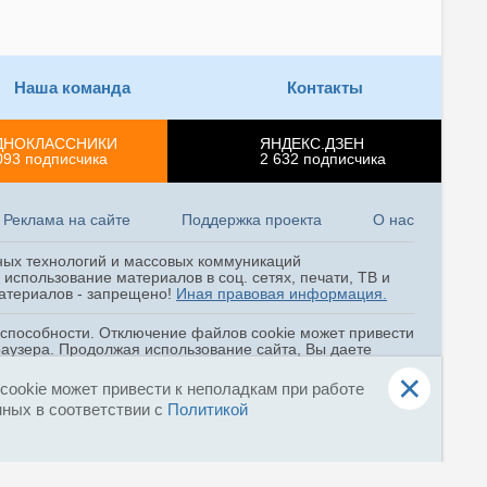
«Атмосфера» с пожарными
знаниями от МЧС России
04 августа, 11:51
Наша команда
Контакты
Третий день Всероссийских
горноспасательных
соревнований в Кузбассе
ДНОКЛАССНИКИ
ЯНДЕКС.ДЗЕН
093
подписчика
2 632
подписчика
04 августа, 10:31
Навыки оперативного
Реклама на сайте
Поддержка проекта
О нас
реагирования с воздуха на ЧС
проработали спасатели Центра
«Лидер» МЧС России
ных технологий и массовых коммуникаций
использование материалов в соц. сетях, печати, ТВ и
03 августа, 15:10
 материалов - запрещено!
Иная правовая информация.
В Самарской области стартовал
оспособности. Отключение файлов cookie может привести
XIX Всероссийский Чемпионат
раузера. Продолжая использование сайта, Вы даете
по водно-моторным
и
Соглашением об ОПД
.
×
соревнованиям среди команд
ookie может привести к неполадкам при работе
ГИМС МЧС России
нных в соответствии с
Политикой
03 августа, 14:32
Второй день Всероссийских
горноспасательных