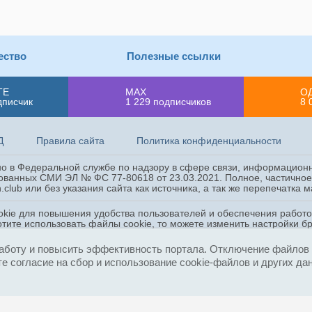
ество
Полезные ссылки
ТЕ
MAX
О
дписчик
1 229
подписчиков
8 
Д
Правила сайта
Политика конфиденциальности
ано в Федеральной службе по надзору в сфере связи, информацион
ованных СМИ ЭЛ № ФС 77-80618 от 23.03.2021. Полное, частичное 
.club или без указания сайта как источника, а так же перепечатка
okie для повышения удобства пользователей и обеспечения работ
отите использовать файлы cookie, то можете изменить настройки б
, других данных в соответствии с
Политикой конфиденциальности
аботу и повысить эффективность портала. Отключение файлов c
е согласие на сбор и использование cookie-файлов и других да