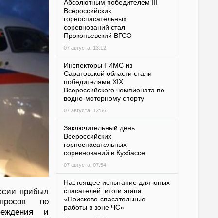
Абсолютным победителем III
Всероссийских
горноспасательных
соревнований стал
Прокопьевский ВГСО
07 августа, 13:12
Инспекторы ГИМС из
Саратовской области стали
победителями XIX
Всероссийского чемпионата по
водно-моторному спорту
07 августа, 12:56
Заключительный день
Всероссийских
горноспасательных
соревнований в Кузбассе
07 августа, 07:54
Настоящее испытание для юных
ссии прибыл
спасателей: итоги этапа
«Поисково-спасательные
просов по
работы в зоне ЧС»
реждения и