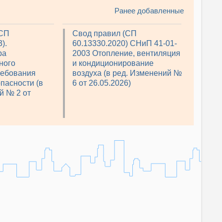
Ранее добавленные
(СП
Свод правил (СП
).
60.13330.2020) СНиП 41-01-
ра
2003 Отопление, вентиляция
ного
и кондиционирование
ребования
воздуха (в ред. Изменений №
пасности (в
6 от 26.05.2026)
й № 2 от