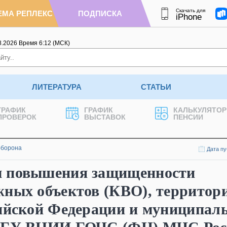
Скачать для
ЕМА РЕПЛЕКС
ПОДПИСКА
iPhone
8.2026
Время
6
:
12
(МСК)
ЛИТЕРАТУРА
СТАТЬИ
ГРАФИК
ГРАФИК
КАЛЬКУЛЯТОР
ПРОВЕРОК
ВЫСТАВОК
ПЕНСИИ
оборона
Дата пу
ы повышения защищенности
жных объектов (КВО), территор
сийской Федерации и муниципал