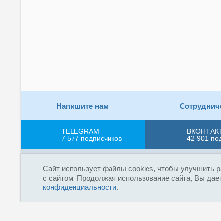
Напишите нам
Сотруднич
TELEGRAM
ВКОНТАК
7 577
подписчиков
42 901
по
Пользовательское соглашение
Соглашение об ОП
Сайт использует файлы cookies, чтобы улучшить р
с сайтом. Продолжая использование сайта, Вы дает
Сетевое издание «Fireman.club» зарегистриров
конфиденциальности
.
16+
(Роскомнадзор). Выписка из реестра зарегистрир
радио без индексируемой гиперссылки на fireman
На сайте «Fireman.club» используются файлы co