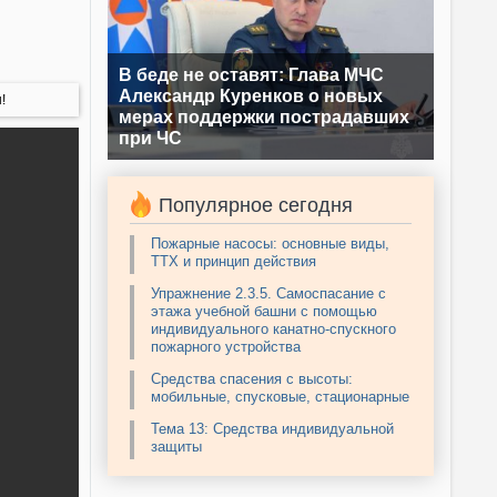
В беде не оставят: Глава МЧС
Александр Куренков о новых
!
мерах поддержки пострадавших
при ЧС
Популярное сегодня
Пожарные насосы: основные виды,
ТТХ и принцип действия
Упражнение 2.3.5. Самоспасание с
этажа учебной башни с помощью
индивидуального канатно-спускного
пожарного устройства
Средства спасения с высоты:
мобильные, спусковые, стационарные
Тема 13: Средства индивидуальной
защиты