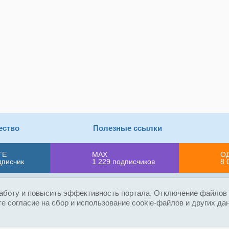
ество
Полезные ссылки
ТЕ
MAX
О
дписчик
1 229
подписчиков
8 
Д
Правила сайта
Политика конфиденциальности
аботу и повысить эффективность портала. Отключение файлов c
е согласие на сбор и использование cookie-файлов и других да
ано в Федеральной службе по надзору в сфере связи, информацион
ованных СМИ ЭЛ № ФС 77-80618 от 23.03.2021. Полное, частичное 
.club или без указания сайта как источника, а так же перепечатка