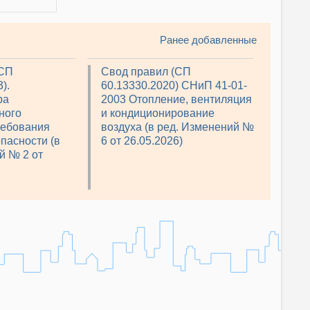
Ранее добавленные
(СП
Свод правил (СП
).
60.13330.2020) СНиП 41-01-
ра
2003 Отопление, вентиляция
ного
и кондиционирование
ребования
воздуха (в ред. Изменений №
пасности (в
6 от 26.05.2026)
й № 2 от