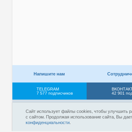
Напишите нам
Сотруднич
TELEGRAM
ВКОНТАК
7 577
подписчиков
42 901
по
Пользовательское соглашение
Соглашение об ОП
Сайт использует файлы cookies, чтобы улучшить р
с сайтом. Продолжая использование сайта, Вы дает
Сетевое издание «Fireman.club» зарегистриров
конфиденциальности
.
16+
(Роскомнадзор). Выписка из реестра зарегистрир
радио без индексируемой гиперссылки на fireman