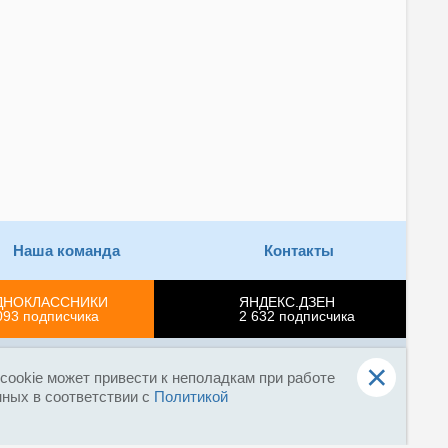
Наша команда
Контакты
ДНОКЛАССНИКИ
ЯНДЕКС.ДЗЕН
093
подписчика
2 632
подписчика
×
Реклама на сайте
Поддержка проекта
О нас
ookie может привести к неполадкам при работе
нных в соответствии с
Политикой
ных технологий и массовых коммуникаций
использование материалов в соц. сетях, печати, ТВ и
 материалов - запрещено!
Иная правовая информация.