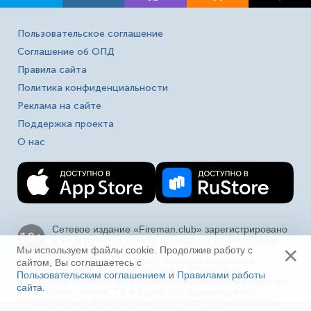
Пользовательское соглашение
Соглашение об ОПД
Правила сайта
Политика конфиденциальности
Реклама на сайте
Поддержка проекта
О нас
Сетевое издание «Fireman.club» зарегистрировано
16+
в Федеральной службе по надзору в сфере связи,
×
информационных технологий и массовых
Мы используем файлы cookie. Продолжив работу с
коммуникаций (Роскомнадзор). Выписка из реестра
сайтом, Вы соглашаетесь с
зарегистрированных СМИ ЭЛ № ФС 77-80618 от
Пользовательским соглашением
и
Правилами работы
23.03.2021. Полное, частичное использование материалов
сайта
.
Ещё
в соц. сетях, печати, ТВ и радио без индексируемой
гиперссылки на fireman.club или без указания сайта как