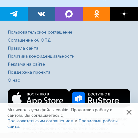
Пользовательское соглашение
Соглашение об ОПД
Правила сайта
Политика конфиденциальности
Реклама на сайте
Поддержка проекта
О нас
×
Мы используем файлы cookie. Продолжив работу с
сайтом, Вы соглашаетесь с
Сетевое издание «Fireman.club» зарегистрировано
Пользовательским соглашением
и
Правилами работы
16+
в Федеральной службе по надзору в сфере связи,
сайта
.
Ещё
информационных технологий и массовых
коммуникаций (Роскомнадзор). Выписка из реестра
зарегистрированных СМИ ЭЛ № ФС 77-80618 от