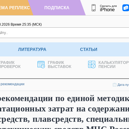
Скачать для
ЕМА РЕПЛЕКС
ПОДПИСКА
iPhone
8.2026
Время
25
:
35
(МСК)
ЛИТЕРАТУРА
СТАТЬИ
ГРАФИК
ГРАФИК
КАЛЬКУЛЯТОР
ПРОВЕРОК
ВЫСТАВОК
ПЕНСИИ
 рекомендации
Дата пу
екомендации по единой методик
атационных затрат на содержан
редств, плавсредств, специаль