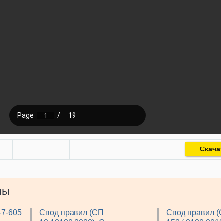
Скача
лы
-7-605
Свод правил (СП
Свод правил 