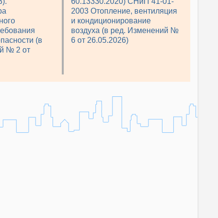
).
60.13330.2020) СНиП 41-01-
ра
2003 Отопление, вентиляция
ного
и кондиционирование
ребования
воздуха (в ред. Изменений №
пасности (в
6 от 26.05.2026)
й № 2 от