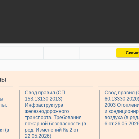
Скача
лы
Свод правил (СП
Свод правил 
мы
153.13130.2013).
60.13330.2020
ты.
Инфраструктура
2003 Отоплени
железнодорожного
и кондициони
транспорта. Требования
воздуха (в ре
пожарной безопасности (в
6 от 26.05.2026
я (в
ред. Изменений № 2 от
22.05.2026)