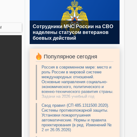
Сотрудники МЧС России на СВО
!
наделены статусом ветеранов
боевых действий
Популярное сегодня
Россия в современном мире: место и
роль России в мировой системе
международных отношений.
Основные направления социально-
экономического, политического и
военно-технического развития страны.
Задачи на 2026 учебный год
Свод правил (СП 485.1311500.2020).
Системы противопожарной защиты.
Установки пожаротушения
автоматические. Нормы и правила
проектирования (в ред. Изменений №
2 от 26.05.2026)