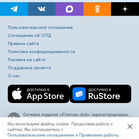
Пользовательское соглашение
Соглашение об ОПД
Правила сайта
Политика конфиденциальности
Реклама на сайте
Поддержка проекта
О нас
Сетевое издание «Fireman.club» зарегистрировано
16+
в Федеральной службе по надзору в сфере связи,
×
Мы используем файлы cookie. Продолжив работу с
информационных технологий и массовых
коммуникаций (Роскомнадзор). Выписка из реестра
сайтом, Вы соглашаетесь с
зарегистрированных СМИ ЭЛ № ФС 77-80618 от
Пользовательским соглашением
и
Правилами работы
23.03.2021. Полное, частичное использование материалов