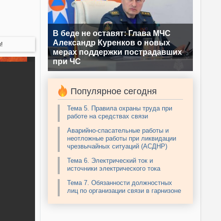
В беде не оставят: Глава МЧС
Александр Куренков о новых
!
мерах поддержки пострадавших
при ЧС
Популярное сегодня
Тема 5. Правила охраны труда при
работе на средствах связи
Аварийно-спасательные работы и
неотложные работы при ликвидации
чрезвычайных ситуаций (АСДНР)
Тема 6. Электрический ток и
источники электрического тока
Тема 7. Обязанности должностных
лиц по организации связи в гарнизоне